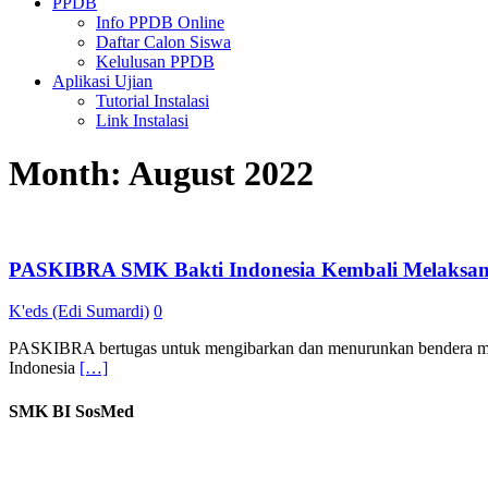
PPDB
Info PPDB Online
Daftar Calon Siswa
Kelulusan PPDB
Aplikasi Ujian
Tutorial Instalasi
Link Instalasi
Month:
August 2022
PASKIBRA SMK Bakti Indonesia Kembali Melaksan
K'eds (Edi Sumardi)
0
PASKIBRA bertugas untuk mengibarkan dan menurunkan bendera mer
Indonesia
[…]
SMK BI SosMed