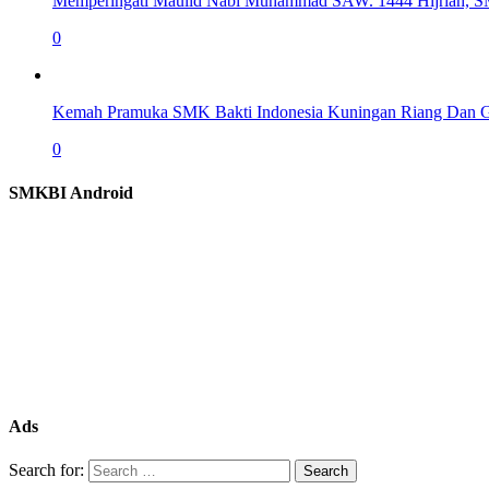
Memperingati Maulid Nabi Muhammad SAW. 1444 Hijriah, S
0
Kemah Pramuka SMK Bakti Indonesia Kuningan Riang Dan 
0
SMKBI Android
Ads
Search for: