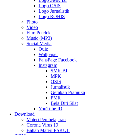
Logo SMK BI
Logo OSIS
Logo Jurnalistik
Logo ROHIS
Photo
Video
Film Pendek
Music (MP3)
Social Media
Quiz
Wallpaper
FansPage Facebook
Instagram
SMK BI
MPK
OSIS
Jurnalistik
Gerakan Pramuka
PMR
Bela Diri Silat
YouTube ID
Download
Materi Pembelajaran
Corona Virus 19
Bahan Materi ESKUL