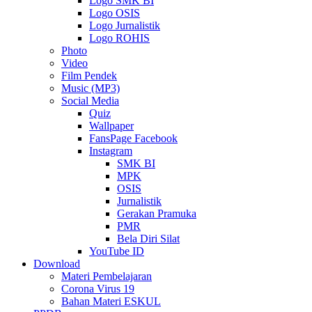
Logo SMK BI
Logo OSIS
Logo Jurnalistik
Logo ROHIS
Photo
Video
Film Pendek
Music (MP3)
Social Media
Quiz
Wallpaper
FansPage Facebook
Instagram
SMK BI
MPK
OSIS
Jurnalistik
Gerakan Pramuka
PMR
Bela Diri Silat
YouTube ID
Download
Materi Pembelajaran
Corona Virus 19
Bahan Materi ESKUL