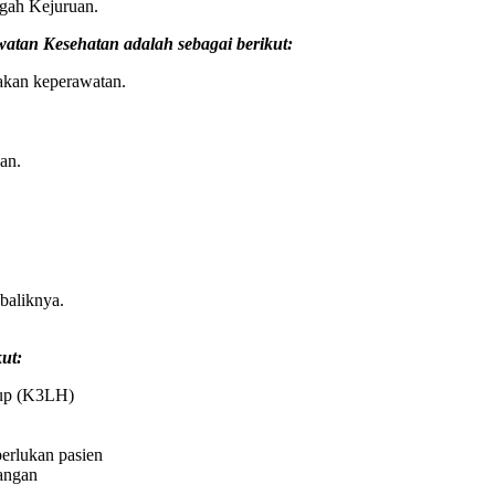
gah Kejuruan.
atan Kesehatan adalah sebagai berikut:
akan keperawatan.
an.
baliknya.
ut:
dup (K3LH)
perlukan pasien
bangan