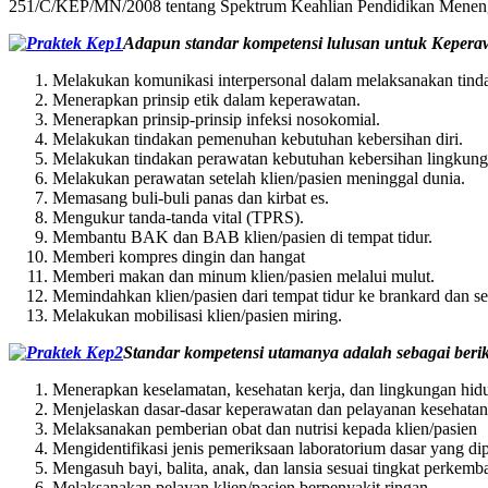
251/C/KEP/MN/2008 tentang Spektrum Keahlian Pendidikan Menen
Adapun standar kompetensi lulusan untuk Keperaw
Melakukan komunikasi interpersonal dalam melaksanakan tind
Menerapkan prinsip etik dalam keperawatan.
Menerapkan prinsip-prinsip infeksi nosokomial.
Melakukan tindakan pemenuhan kebutuhan kebersihan diri.
Melakukan tindakan perawatan kebutuhan kebersihan lingkung
Melakukan perawatan setelah klien/pasien meninggal dunia.
Memasang buli-buli panas dan kirbat es.
Mengukur tanda-tanda vital (TPRS).
Membantu BAK dan BAB klien/pasien di tempat tidur.
Memberi kompres dingin dan hangat
Memberi makan dan minum klien/pasien melalui mulut.
Memindahkan klien/pasien dari tempat tidur ke brankard dan se
Melakukan mobilisasi klien/pasien miring.
Standar kompetensi utamanya adalah sebagai berik
Menerapkan keselamatan, kesehatan kerja, dan lingkungan hi
Menjelaskan dasar-dasar keperawatan dan pelayanan kesehatan
Melaksanakan pemberian obat dan nutrisi kepada klien/pasien
Mengidentifikasi jenis pemeriksaan laboratorium dasar yang di
Mengasuh bayi, balita, anak, dan lansia sesuai tingkat perkem
Melaksanakan pelayan klien/pasien berpenyakit ringan