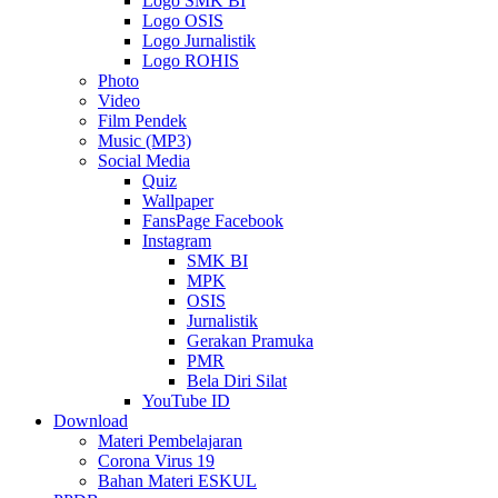
Logo SMK BI
Logo OSIS
Logo Jurnalistik
Logo ROHIS
Photo
Video
Film Pendek
Music (MP3)
Social Media
Quiz
Wallpaper
FansPage Facebook
Instagram
SMK BI
MPK
OSIS
Jurnalistik
Gerakan Pramuka
PMR
Bela Diri Silat
YouTube ID
Download
Materi Pembelajaran
Corona Virus 19
Bahan Materi ESKUL