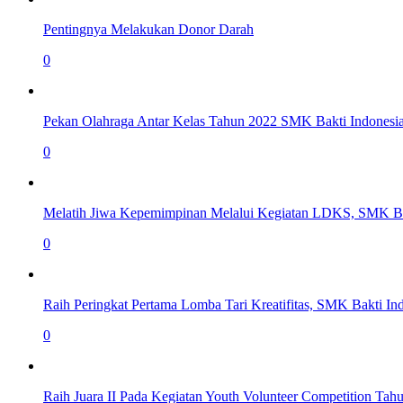
Pentingnya Melakukan Donor Darah
0
Pekan Olahraga Antar Kelas Tahun 2022 SMK Bakti Indonesi
0
Melatih Jiwa Kepemimpinan Melalui Kegiatan LDKS, SMK Ba
0
Raih Peringkat Pertama Lomba Tari Kreatifitas, SMK Bakti I
0
Raih Juara II Pada Kegiatan Youth Volunteer Competition T