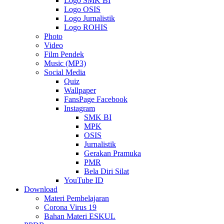
Logo SMK BI
Logo OSIS
Logo Jurnalistik
Logo ROHIS
Photo
Video
Film Pendek
Music (MP3)
Social Media
Quiz
Wallpaper
FansPage Facebook
Instagram
SMK BI
MPK
OSIS
Jurnalistik
Gerakan Pramuka
PMR
Bela Diri Silat
YouTube ID
Download
Materi Pembelajaran
Corona Virus 19
Bahan Materi ESKUL