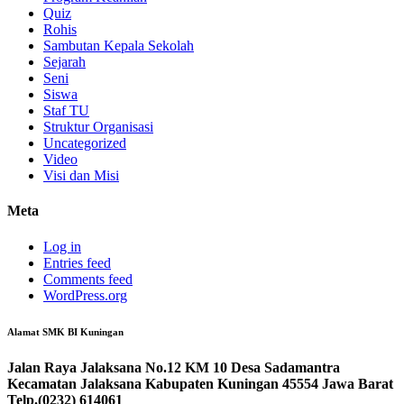
Quiz
Rohis
Sambutan Kepala Sekolah
Sejarah
Seni
Siswa
Staf TU
Struktur Organisasi
Uncategorized
Video
Visi dan Misi
Meta
Log in
Entries feed
Comments feed
WordPress.org
Alamat SMK BI Kuningan
Jalan Raya Jalaksana No.12 KM 10 Desa Sadamantra
Kecamatan Jalaksana Kabupaten Kuningan 45554 Jawa Barat
Telp.(0232) 614061