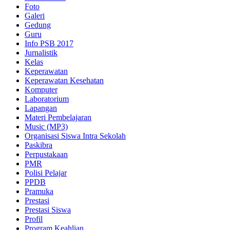
Foto
Galeri
Gedung
Guru
Info PSB 2017
Jurnalistik
Kelas
Keperawatan
Keperawatan Kesehatan
Komputer
Laboratorium
Lapangan
Materi Pembelajaran
Music (MP3)
Organisasi Siswa Intra Sekolah
Paskibra
Perpustakaan
PMR
Polisi Pelajar
PPDB
Pramuka
Prestasi
Prestasi Siswa
Profil
Program Keahlian