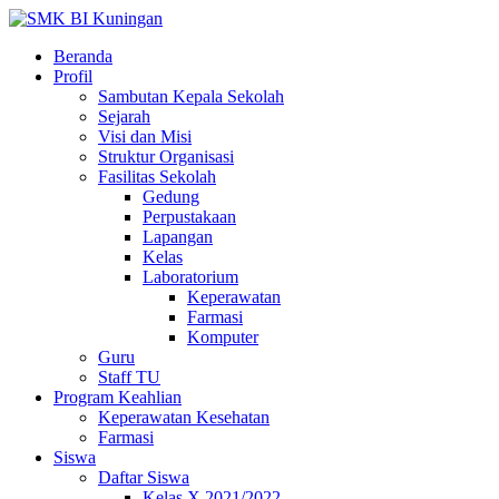
Beranda
Profil
Sambutan Kepala Sekolah
Sejarah
Visi dan Misi
Struktur Organisasi
Fasilitas Sekolah
Gedung
Perpustakaan
Lapangan
Kelas
Laboratorium
Keperawatan
Farmasi
Komputer
Guru
Staff TU
Program Keahlian
Keperawatan Kesehatan
Farmasi
Siswa
Daftar Siswa
Kelas X 2021/2022