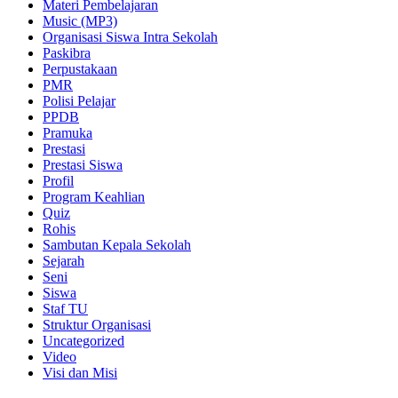
Materi Pembelajaran
Music (MP3)
Organisasi Siswa Intra Sekolah
Paskibra
Perpustakaan
PMR
Polisi Pelajar
PPDB
Pramuka
Prestasi
Prestasi Siswa
Profil
Program Keahlian
Quiz
Rohis
Sambutan Kepala Sekolah
Sejarah
Seni
Siswa
Staf TU
Struktur Organisasi
Uncategorized
Video
Visi dan Misi