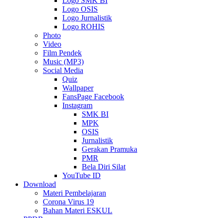
Logo SMK BI
Logo OSIS
Logo Jurnalistik
Logo ROHIS
Photo
Video
Film Pendek
Music (MP3)
Social Media
Quiz
Wallpaper
FansPage Facebook
Instagram
SMK BI
MPK
OSIS
Jurnalistik
Gerakan Pramuka
PMR
Bela Diri Silat
YouTube ID
Download
Materi Pembelajaran
Corona Virus 19
Bahan Materi ESKUL