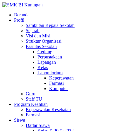
Beranda
Profil
Sambutan Kepala Sekolah
Sejarah
Visi dan Misi
Struktur Organisasi
Fasilitas Sekolah
Gedung
Perpustakaan
Lapangan
Kelas
Laboratorium
Keperawatan
Farmasi
Komputer
Guru
Staff TU
Program Keahlian
Keperawatan Kesehatan
Farmasi
Siswa
Daftar Siswa
Kelas X 2021/2022