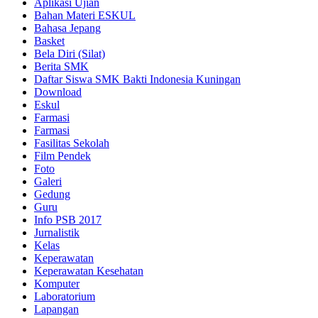
Aplikasi Ujian
Bahan Materi ESKUL
Bahasa Jepang
Basket
Bela Diri (Silat)
Berita SMK
Daftar Siswa SMK Bakti Indonesia Kuningan
Download
Eskul
Farmasi
Farmasi
Fasilitas Sekolah
Film Pendek
Foto
Galeri
Gedung
Guru
Info PSB 2017
Jurnalistik
Kelas
Keperawatan
Keperawatan Kesehatan
Komputer
Laboratorium
Lapangan