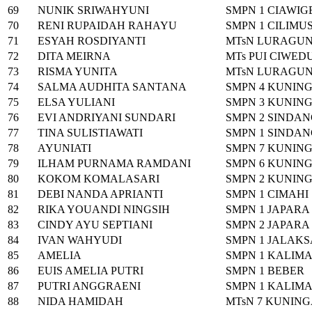
69
NUNIK SRIWAHYUNI
SMPN 1 CIAWI
70
RENI RUPAIDAH RAHAYU
SMPN 1 CILIMU
71
ESYAH ROSDIYANTI
MTsN LURAGU
72
DITA MEIRNA
MTs PUI CIWED
73
RISMA YUNITA
MTsN LURAGU
74
SALMA AUDHITA SANTANA
SMPN 4 KUNIN
75
ELSA YULIANI
SMPN 3 KUNIN
76
EVI ANDRIYANI SUNDARI
SMPN 2 SINDA
77
TINA SULISTIAWATI
SMPN 1 SINDA
78
AYUNIATI
SMPN 7 KUNIN
79
ILHAM PURNAMA RAMDANI
SMPN 6 KUNIN
80
KOKOM KOMALASARI
SMPN 2 KUNIN
81
DEBI NANDA APRIANTI
SMPN 1 CIMAHI
82
RIKA YOUANDI NINGSIH
SMPN 1 JAPARA
83
CINDY AYU SEPTIANI
SMPN 2 JAPARA
84
IVAN WAHYUDI
SMPN 1 JALAK
85
AMELIA
SMPN 1 KALIM
86
EUIS AMELIA PUTRI
SMPN 1 BEBER
87
PUTRI ANGGRAENI
SMPN 1 KALIM
88
NIDA HAMIDAH
MTsN 7 KUNIN