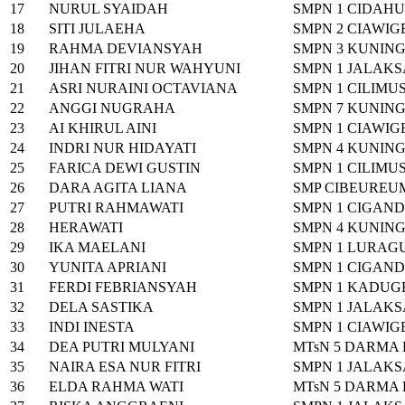
17
NURUL SYAIDAH
SMPN 1 CIDAHU
18
SITI JULAEHA
SMPN 2 CIAWI
19
RAHMA DEVIANSYAH
SMPN 3 KUNIN
20
JIHAN FITRI NUR WAHYUNI
SMPN 1 JALAK
21
ASRI NURAINI OCTAVIANA
SMPN 1 CILIMU
22
ANGGI NUGRAHA
SMPN 7 KUNIN
23
AI KHIRUL AINI
SMPN 1 CIAWI
24
INDRI NUR HIDAYATI
SMPN 4 KUNIN
25
FARICA DEWI GUSTIN
SMPN 1 CILIMU
26
DARA AGITA LIANA
SMP CIBEUREU
27
PUTRI RAHMAWATI
SMPN 1 CIGAN
28
HERAWATI
SMPN 4 KUNIN
29
IKA MAELANI
SMPN 1 LURAG
30
YUNITA APRIANI
SMPN 1 CIGAN
31
FERDI FEBRIANSYAH
SMPN 1 KADUG
32
DELA SASTIKA
SMPN 1 JALAK
33
INDI INESTA
SMPN 1 CIAWI
34
DEA PUTRI MULYANI
MTsN 5 DARMA
35
NAIRA ESA NUR FITRI
SMPN 1 JALAK
36
ELDA RAHMA WATI
MTsN 5 DARMA