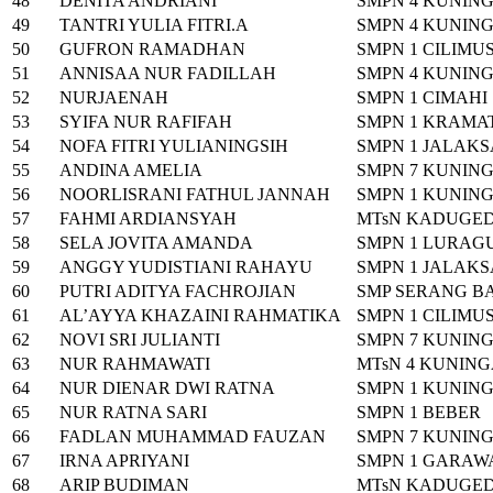
48
DENITA ANDRIANI
SMPN 4 KUNIN
49
TANTRI YULIA FITRI.A
SMPN 4 KUNIN
50
GUFRON RAMADHAN
SMPN 1 CILIMU
51
ANNISAA NUR FADILLAH
SMPN 4 KUNIN
52
NURJAENAH
SMPN 1 CIMAHI
53
SYIFA NUR RAFIFAH
SMPN 1 KRAMA
54
NOFA FITRI YULIANINGSIH
SMPN 1 JALAK
55
ANDINA AMELIA
SMPN 7 KUNIN
56
NOORLISRANI FATHUL JANNAH
SMPN 1 KUNIN
57
FAHMI ARDIANSYAH
MTsN KADUGE
58
SELA JOVITA AMANDA
SMPN 1 LURAG
59
ANGGY YUDISTIANI RAHAYU
SMPN 1 JALAK
60
PUTRI ADITYA FACHROJIAN
SMP SERANG B
61
AL’AYYA KHAZAINI RAHMATIKA
SMPN 1 CILIMU
62
NOVI SRI JULIANTI
SMPN 7 KUNIN
63
NUR RAHMAWATI
MTsN 4 KUNIN
64
NUR DIENAR DWI RATNA
SMPN 1 KUNIN
65
NUR RATNA SARI
SMPN 1 BEBER
66
FADLAN MUHAMMAD FAUZAN
SMPN 7 KUNIN
67
IRNA APRIYANI
SMPN 1 GARAW
68
ARIP BUDIMAN
MTsN KADUGE