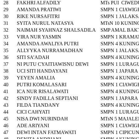
28
FAKHRI ALFADILY
MTs PUI CIWE
29
AMANDA PRATIWI
SMPN 1 CIAWI
30
RIKE NURSAFITRI
SMPN 1 JALAK
31
SYITA NURUL NATASYA
MTsN 10 KUNI
32
NAIMAH SYAHNAZ SHALSADILA
SMP AMAL BAK
33
VIRA NUR YASMIN
SMPN 1 KRAMA
34
AMANDA AWALIYA PUTRI
SMPN 4 KUNIN
35
ALLYYKA NURRAMADHAN
SMPN 1 JALAK
36
SITI SA’ADAH
SMPN 4 KUNIN
37
NI PUTU CYAITIAWISNU DEWI
SMPN 1 LURAG
38
UCI SITI HANDAYANI
SMPN 1 JAPARA
39
YEYEN AMALIA
SMPN 4 KUNIN
40
PUTRI KOMALASARI
SMPN 1 CIAWI
41
ICA NUR RISALAWATI
SMPN 4 KUNIN
42
SINDY FADILLA SEPTIANI
SMPN 1 JAPARA
43
FILDA TIANDANY
SMPN 4 KUNIN
44
CICI CAHYATI
SMPN 1 LURAG
45
NISA DWI NURINDAH
MTsN 5 MAJAL
46
ADE ARIYANI
SMPN 1 CIAWI
47
DEWI INTAN FATMAWATI
SMPN 1 CIPICU