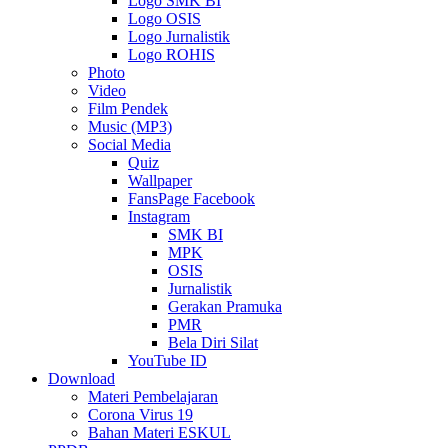
Logo SMK BI
Logo OSIS
Logo Jurnalistik
Logo ROHIS
Photo
Video
Film Pendek
Music (MP3)
Social Media
Quiz
Wallpaper
FansPage Facebook
Instagram
SMK BI
MPK
OSIS
Jurnalistik
Gerakan Pramuka
PMR
Bela Diri Silat
YouTube ID
Download
Materi Pembelajaran
Corona Virus 19
Bahan Materi ESKUL