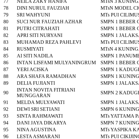
77
NEILA ZAKY HANIFA
MTsN 3 KUNIN
78
DINI NURUL FAUZIAH
MTsN MODEL C
79
SRI WAHYUNI
MTs PUI CILIMU
80
SUCI NUR FAUZIAH AZHAR
SMPN 1 BEBER 
81
PUTRI CITRAHATI
SMPN 1 BEBER 
82
APRI SITI NURYANI
SMPN 1 JALAK
83
MUHAMAD REZA PAHLEVI
MTs PUI CILIMU
84
RUSMIYATI
MTsN 4 KUNIN
85
AI SITI NADILA
SMPN 1 PANU
86
INTAN LISFAMI MULYANINGRUM
SMPN 1 BEBER 
87
YERI ACISKA
SMPN 1 KADUG
88
ARA SHAFA RAMADHAN
SMPN 1 KUNIN
89
DELIA FUJIANTI
SMPN 1 JALAK
INTAN NOVITA FITRIANI
90
SMPN 2 KADUG
MUNGGARAN
91
MELDA MULYAWATI
SMPN 1 JALAK
92
DEWI SRI SETIANI
SMPN 6 KUNIN
93
SINTA RAHMAWATI
MTs YATTAMA 
94
DANI JAYA DIKARYA
SMPN 7 KUNIN
95
NINA AGUSTINA
MTs YASPIKA 
96
LESTA ASMARANI
MTs PUI CIKIJIN