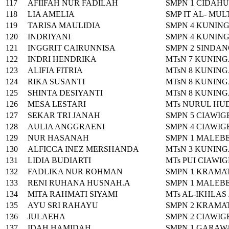
117
AFIIFAH NUR FADILAH
SMPN 1 CIDAHU
118
LIA AMELIA
SMP IT AL- MU
119
TARISA MAULIDIA
SMPN 4 KUNIN
120
INDRIYANI
SMPN 4 KUNIN
121
INGGRIT CAIRUNNISA
SMPN 2 SINDA
122
INDRI HENDRIKA
MTsN 7 KUNIN
123
ALIFIA FITRIA
MTsN 8 KUNIN
124
RIKA SUSANTI
MTsN 8 KUNIN
125
SHINTA DESIYANTI
MTsN 8 KUNIN
126
MESA LESTARI
MTs NURUL HU
127
SEKAR TRI JANAH
SMPN 5 CIAWI
128
AULIA ANGGRAENI
SMPN 4 CIAWI
129
NUR HASANAH
SMPN 1 MALEB
130
ALFICCA INEZ MERSHANDA
MTsN 3 KUNIN
131
LIDIA BUDIARTI
MTs PUI CIAWI
132
FADLIKA NUR ROHMAN
SMPN 1 KRAMA
133
RENI RUHANA HUSNAH.A
SMPN 1 MALEB
134
MITA RAHMATI SIYAMI
MTs AL-IKHLAS
135
AYU SRI RAHAYU
SMPN 2 KRAMA
136
JULAEHA
SMPN 2 CIAWI
137
IDAH HAMIDAH
SMPN 1 GARAW