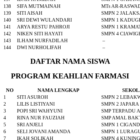
138
SIFA MUTMAINAH
MTs AR-RASWA
139
SITI AISAH
SMPN 2 JALAK
140
SRI DEWI WULANDARI
SMPN 1 KADUG
141
ARYA RESTU PAHROJI
SMPN 1 KRAMA
142
NIKEN SITI HAYATI
SMPN 4 CIAWI
143
ILHAM NURFADILAH
–
144
DWI NURHOLIFAH
–
DAFTAR NAMA SISWA
PROGRAM KEAHLIAN FARMASI
NO
NAMA LENGKAP
SEKOL
1
SITI ASUROH
SMPN 2 LEBAK
2
LILIS LISTIYANI
SMPN 2 JAPARA
3
POPI SRI WAHYUNI
SMP TERPADU 
4
RINA NUR FAUZIAH
SMP AMAL BAK
5
SRI ANJELI
SMPN 1 CIGAN
6
SELI JOVANI AMANDA
SMPN 1 LURAG
7
IKAH SOLIKAH
SMPN 4 KUNIN