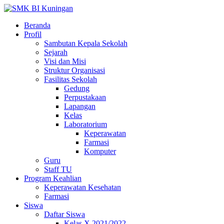
Beranda
Profil
Sambutan Kepala Sekolah
Sejarah
Visi dan Misi
Struktur Organisasi
Fasilitas Sekolah
Gedung
Perpustakaan
Lapangan
Kelas
Laboratorium
Keperawatan
Farmasi
Komputer
Guru
Staff TU
Program Keahlian
Keperawatan Kesehatan
Farmasi
Siswa
Daftar Siswa
Kelas X 2021/2022