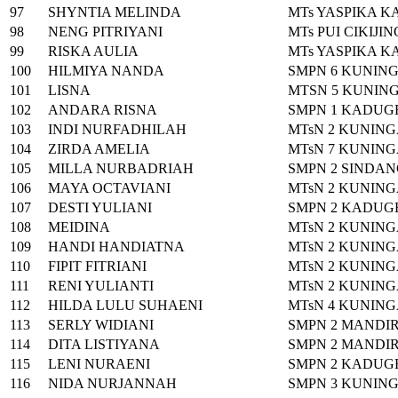
97
SHYNTIA MELINDA
MTs YASPIKA 
98
NENG PITRIYANI
MTs PUI CIKIJIN
99
RISKA AULIA
MTs YASPIKA 
100
HILMIYA NANDA
SMPN 6 KUNIN
101
LISNA
MTSN 5 KUNIN
102
ANDARA RISNA
SMPN 1 KADUG
103
INDI NURFADHILAH
MTsN 2 KUNIN
104
ZIRDA AMELIA
MTsN 7 KUNIN
105
MILLA NURBADRIAH
SMPN 2 SINDA
106
MAYA OCTAVIANI
MTsN 2 KUNIN
107
DESTI YULIANI
SMPN 2 KADUG
108
MEIDINA
MTsN 2 KUNIN
109
HANDI HANDIATNA
MTsN 2 KUNIN
110
FIPIT FITRIANI
MTsN 2 KUNIN
111
RENI YULIANTI
MTsN 2 KUNIN
112
HILDA LULU SUHAENI
MTsN 4 KUNIN
113
SERLY WIDIANI
SMPN 2 MANDI
114
DITA LISTIYANA
SMPN 2 MANDI
115
LENI NURAENI
SMPN 2 KADUG
116
NIDA NURJANNAH
SMPN 3 KUNIN