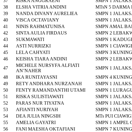
37
RISKA ANGGRAENI
SMPN 1 JALAK
38
ELSHA VITRIA ANDINI
MTsN 5 DARMA
39
NANDA DIVANY AURELIEA
SMPN 1 JALAK
40
VISCA OCTAVIANY
SMPN 1 JALAK
41
NINIS RAHMATUNISA
SMPN AMAL BA
42
SINTA AULIA FIRDAUS
SMPN 2 LEBAK
43
SUKMAWATI
SMPN 1 KADUG
44
ASTI NURRIZKI
SMPN 1 CIAWI
45
LELA CAHYATI
SMPN 3 KUNIN
46
KEISHA TIARA ANDINI
SMPN 2 LEBAK
MICHELE NURSYFA ALFIATI
47
SMPN 1 JALAK
AN’NAHER
48
IKA RUNITAYASNI
SMPN 4 KUNIN
49
RETY ANDHARA NURZANAH
SMPN 1 JALAK
50
FENTY RAMANDANTHI UTAMI
SMPN 1 LURAG
51
RISKA SULISTIAWATI
SMPN 1 JALAK
52
PARAS NUR TIYATNA
SMPN 1 JALAK
53
AFIANTI NURIYAH
SMPN 1 JALAK
54
DEA JULIA NINGSIH
MTs PUI CIAWI
55
AMELIA GAYATRI
SMPN 1 AMPEL
56
FANI MAESHA OKTAFIANI
SMPN 7 KUNIN