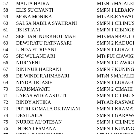
57
MALTA HAIRA
MTsN 5 MAJAL
58
ELIS SUCIYANTI
SMPN 1 LEBAK
59
MONA MONIKA
MTs AR-RASWA
60
SALSA NABILA SYAHRANI
SMPN 1 CILIMU
61
IIS ISTIANI
SMPN 1 CIBING
62
SEPTIANI NURKHOTIMAH
MTs MANBAUL
63
DEWI RATU RATNASARI
SMPN 2 KADUG
64
LINDA FITRIYANI
SMPN 1 LURAG
65
SRI WULANDARI
MTs PUI CIAWI
66
NUR’AENI
SMPN 1 CIAWI
67
RINI NUR HAERANI
SMPN 7 KUNIN
68
DE WINDI RAHMASARI
MTsN 5 MAJAL
69
NINDA TRI ASIH
SMPN 1 LURAG
70
KARISMAWATI
SMPN 2 CIMAHI
71
LARAS WIDIA ASTUTI
SMPN 1 CILIMU
72
RINDY ANTIKA
MTs AR-RASWA
73
PUTRI KOMALA OKTAVIANI
SMPN 1 KRAMA
74
DESI LAILA
SMPN 1 GARAW
75
NUROH AL’OTESAN
SMPN 1 CILIMU
76
INDRA LESMANA
SMPN 1 KUNIN