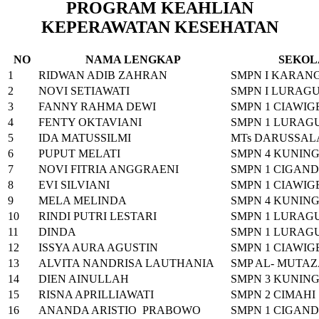
PROGRAM KEAHLIAN
KEPERAWATAN KESEHATAN
NO
NAMA LENGKAP
SEKOL
1
RIDWAN ADIB ZAHRAN
SMPN I KARAN
2
NOVI SETIAWATI
SMPN I LURAG
3
FANNY RAHMA DEWI
SMPN 1 CIAWI
4
FENTY OKTAVIANI
SMPN 1 LURAG
5
IDA MATUSSILMI
MTs DARUSSAL
6
PUPUT MELATI
SMPN 4 KUNIN
7
NOVI FITRIA ANGGRAENI
SMPN 1 CIGAN
8
EVI SILVIANI
SMPN 1 CIAWI
9
MELA MELINDA
SMPN 4 KUNIN
10
RINDI PUTRI LESTARI
SMPN 1 LURAG
11
DINDA
SMPN 1 LURAG
12
ISSYA AURA AGUSTIN
SMPN 1 CIAWI
13
ALVITA NANDRISA LAUTHANIA
SMP AL- MUTA
14
DIEN AINULLAH
SMPN 3 KUNIN
15
RISNA APRILLIAWATI
SMPN 2 CIMAHI
16
ANANDA ARISTIO PRABOWO
SMPN 1 CIGAN