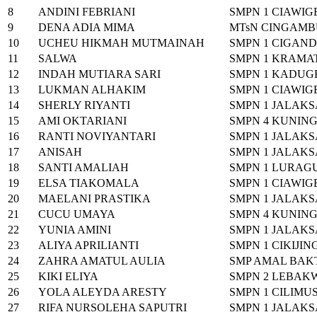
8
ANDINI FEBRIANI
SMPN 1 CIAWI
9
DENA ADIA MIMA
MTsN CINGAM
10
UCHEU HIKMAH MUTMAINAH
SMPN 1 CIGAN
11
SALWA
SMPN 1 KRAMA
12
INDAH MUTIARA SARI
SMPN 1 KADUG
13
LUKMAN ALHAKIM
SMPN 1 CIAWI
14
SHERLY RIYANTI
SMPN 1 JALAK
15
AMI OKTARIANI
SMPN 4 KUNIN
16
RANTI NOVIYANTARI
SMPN 1 JALAK
17
ANISAH
SMPN 1 JALAK
18
SANTI AMALIAH
SMPN 1 LURAG
19
ELSA TIAKOMALA
SMPN 1 CIAWI
20
MAELANI PRASTIKA
SMPN 1 JALAK
21
CUCU UMAYA
SMPN 4 KUNIN
22
YUNIA AMINI
SMPN 1 JALAK
23
ALIYA APRILIANTI
SMPN 1 CIKIJIN
24
ZAHRA AMATUL AULIA
SMP AMAL BAK
25
KIKI ELIYA
SMPN 2 LEBAK
26
YOLA ALEYDA ARESTY
SMPN 1 CILIMU
27
RIFA NURSOLEHA SAPUTRI
SMPN 1 JALAK