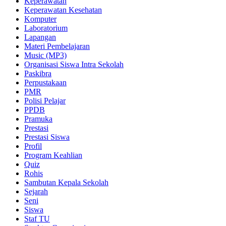
Keperawatan
Keperawatan Kesehatan
Komputer
Laboratorium
Lapangan
Materi Pembelajaran
Music (MP3)
Organisasi Siswa Intra Sekolah
Paskibra
Perpustakaan
PMR
Polisi Pelajar
PPDB
Pramuka
Prestasi
Prestasi Siswa
Profil
Program Keahlian
Quiz
Rohis
Sambutan Kepala Sekolah
Sejarah
Seni
Siswa
Staf TU