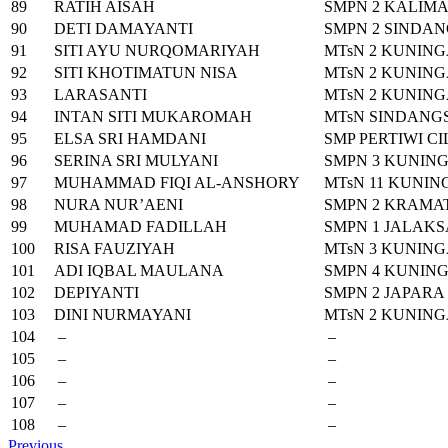
89
RATIH AISAH
SMPN 2 KALIM
90
DETI DAMAYANTI
SMPN 2 SINDA
91
SITI AYU NURQOMARIYAH
MTsN 2 KUNIN
92
SITI KHOTIMATUN NISA
MTsN 2 KUNIN
93
LARASANTI
MTsN 2 KUNIN
94
INTAN SITI MUKAROMAH
MTsN SINDANG
95
ELSA SRI HAMDANI
SMP PERTIWI C
96
SERINA SRI MULYANI
SMPN 3 KUNIN
97
MUHAMMAD FIQI AL-ANSHORY
MTsN 11 KUNI
98
NURA NUR’AENI
SMPN 2 KRAMA
99
MUHAMAD FADILLAH
SMPN 1 JALAK
100
RISA FAUZIYAH
MTsN 3 KUNIN
101
ADI IQBAL MAULANA
SMPN 4 KUNIN
102
DEPIYANTI
SMPN 2 JAPARA
103
DINI NURMAYANI
MTsN 2 KUNIN
104
–
–
105
–
–
106
–
–
107
–
–
108
–
–
Previous