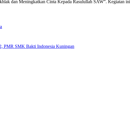
lak dan Meningkatkan Cinta Kepada Rasulullah SAW”. Kegiatan ini d
a
022, PMR SMK Bakti Indonesia Kuningan