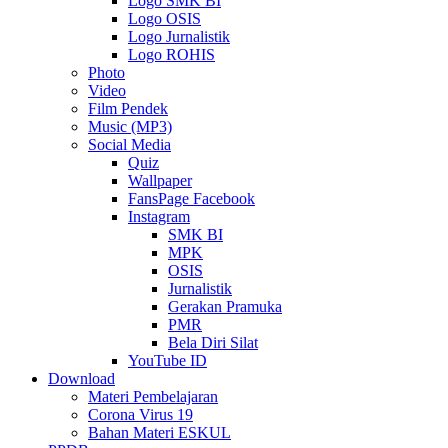
Logo SMK BI
Logo OSIS
Logo Jurnalistik
Logo ROHIS
Photo
Video
Film Pendek
Music (MP3)
Social Media
Quiz
Wallpaper
FansPage Facebook
Instagram
SMK BI
MPK
OSIS
Jurnalistik
Gerakan Pramuka
PMR
Bela Diri Silat
YouTube ID
Download
Materi Pembelajaran
Corona Virus 19
Bahan Materi ESKUL