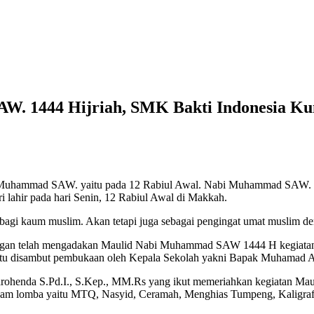
. 1444 Hijriah, SMK Bakti Indonesia Ku
Muhammad SAW. yaitu pada 12 Rabiul Awal. Nabi Muhammad SAW. dil
lahir pada hari Senin, 12 Rabiul Awal di Makkah.
 bagi kaum muslim. Akan tetapi juga sebagai pengingat umat muslim de
ngan telah mengadakan Maulid Nabi Muhammad SAW 1444 H kegiatan d
h itu disambut pembukaan oleh Kepala Sekolah yakni Bapak Muhamad A
henda S.Pd.I., S.Kep., MM.Rs yang ikut memeriahkan kegiatan Maulid
macam lomba yaitu MTQ, Nasyid, Ceramah, Menghias Tumpeng, Kaligraf