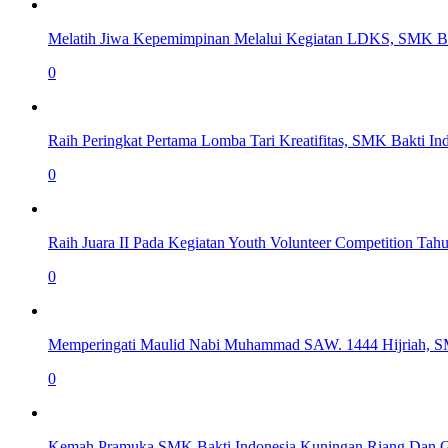
Melatih Jiwa Kepemimpinan Melalui Kegiatan LDKS, SMK Ba
0
Raih Peringkat Pertama Lomba Tari Kreatifitas, SMK Bakti I
0
Raih Juara II Pada Kegiatan Youth Volunteer Competition T
0
Memperingati Maulid Nabi Muhammad SAW. 1444 Hijriah, S
0
Kemah Pramuka SMK Bakti Indonesia Kuningan Riang Dan 