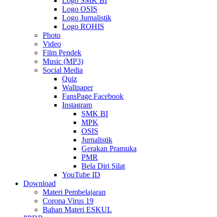
Logo SMK BI
Logo OSIS
Logo Jurnalistik
Logo ROHIS
Photo
Video
Film Pendek
Music (MP3)
Social Media
Quiz
Wallpaper
FansPage Facebook
Instagram
SMK BI
MPK
OSIS
Jurnalistik
Gerakan Pramuka
PMR
Bela Diri Silat
YouTube ID
Download
Materi Pembelajaran
Corona Virus 19
Bahan Materi ESKUL