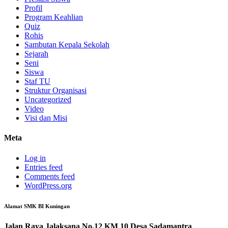
Profil
Program Keahlian
Quiz
Rohis
Sambutan Kepala Sekolah
Sejarah
Seni
Siswa
Staf TU
Struktur Organisasi
Uncategorized
Video
Visi dan Misi
Meta
Log in
Entries feed
Comments feed
WordPress.org
Alamat SMK BI Kuningan
Jalan Raya Jalaksana No.12 KM 10 Desa Sadamantra