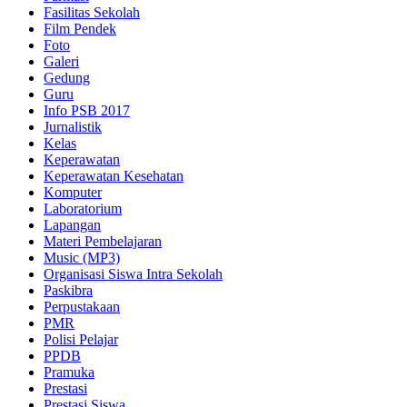
Fasilitas Sekolah
Film Pendek
Foto
Galeri
Gedung
Guru
Info PSB 2017
Jurnalistik
Kelas
Keperawatan
Keperawatan Kesehatan
Komputer
Laboratorium
Lapangan
Materi Pembelajaran
Music (MP3)
Organisasi Siswa Intra Sekolah
Paskibra
Perpustakaan
PMR
Polisi Pelajar
PPDB
Pramuka
Prestasi
Prestasi Siswa