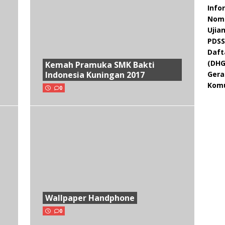
Info
Nomo
Ujia
PDSS
Daft
(DHG
Kemah Pramuka SMK Bakti
Gera
Indonesia Kuningan 2017
Komu
0
Wallpaper Handphone
0