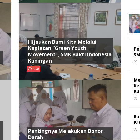
Hijaukan Bumi Kita Melalui
Kegiatan “Green Youth
Pe
Movement”, SMK Bakti Indonesia
SM
Kuningan
0
Me
Ke
Ku
Ra
Kr
Pentingnya Melakukan Donor
Darah