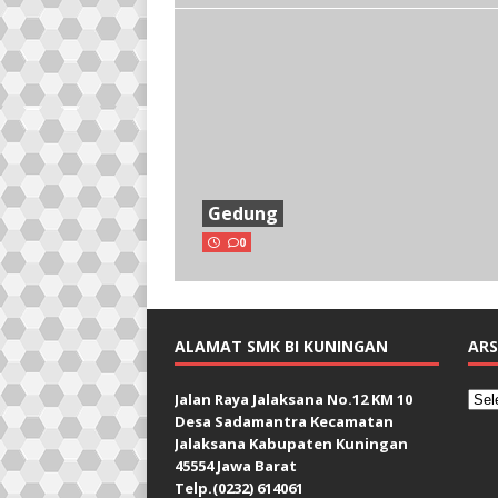
Gedung
0
ALAMAT SMK BI KUNINGAN
ARS
Jalan Raya Jalaksana No.12 KM 10
Desa Sadamantra Kecamatan
Jalaksana Kabupaten Kuningan
45554 Jawa Barat
Telp.(0232) 614061