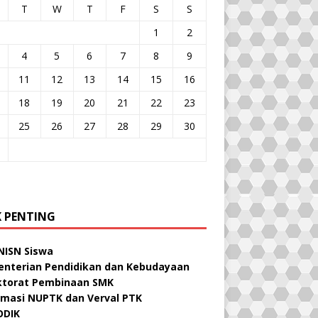
T
W
T
F
S
S
1
2
4
5
6
7
8
9
11
12
13
14
15
16
18
19
20
21
22
23
25
26
27
28
29
30
K PENTING
NISN Siswa
nterian Pendidikan dan Kebudayaan
ktorat Pembinaan SMK
rmasi NUPTK dan Verval PTK
ODIK