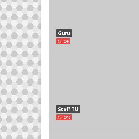
Guru
6
Staff TU
10