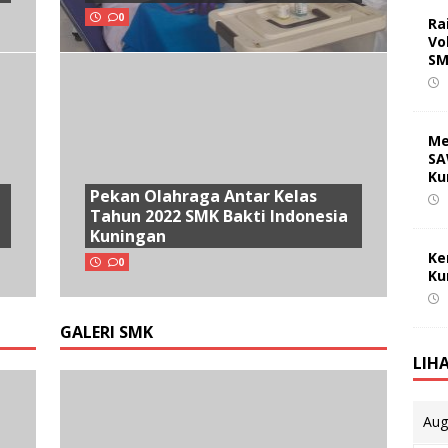
0
Ra
Vo
SM
Me
SA
Ku
Pekan Olahraga Antar Kelas
Tahun 2022 SMK Bakti Indonesia
Kuningan
Ke
0
Ku
GALERI SMK
LIH
Aug