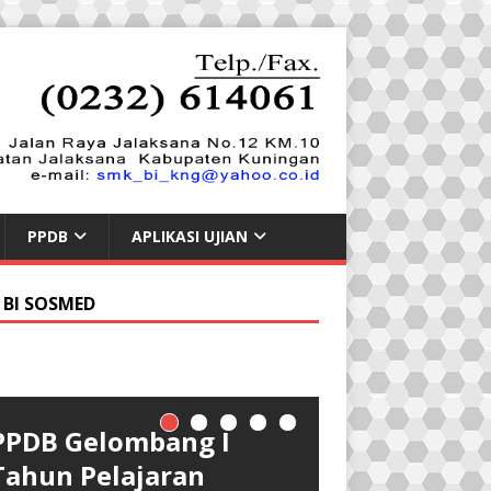
PPDB
APLIKASI UJIAN
 BI SOSMED
PPDB Gelombang I
PRAKERIN SMK BI
GLADI BERSIH UNBK
PPDB Gelombang II
PPDB Gelombang III
Tahun Pelajaran
KUNINGAN TAHUN
2020
Tahun Pelajaran
Tahun Pelajaran