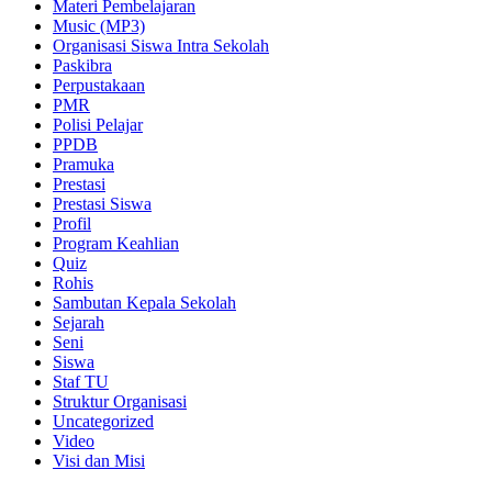
Materi Pembelajaran
Music (MP3)
Organisasi Siswa Intra Sekolah
Paskibra
Perpustakaan
PMR
Polisi Pelajar
PPDB
Pramuka
Prestasi
Prestasi Siswa
Profil
Program Keahlian
Quiz
Rohis
Sambutan Kepala Sekolah
Sejarah
Seni
Siswa
Staf TU
Struktur Organisasi
Uncategorized
Video
Visi dan Misi