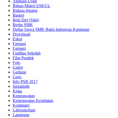
Aplikasi Ujian
Bahan Materi ESKUL
Bahasa Jepang
Basket
Bela Diri (Silat)
Berita SMK
Daftar Siswa SMK Bakti Indonesia Kuningan
Download
Eskul
Farmasi
Farmasi
Fasilitas Sekolah
Film Pendek
Foto
Galeri
Gedung
Guru
Info PSB 2017
Jurnalistik
Kelas
Keperawatan
Keperawatan Kesehatan
Komputer
Laboratorium
Lapangan