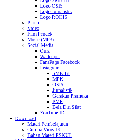
Logo SMK BI
Logo OSIS
Logo Jurnalistik
Logo ROHIS
Photo
Video
Film Pendek
Music (MP3)
Social Media
Quiz
Wallpaper
FansPage Facebook
Instagram
SMK BI
MPK
OSIS
Jurnalistik
Gerakan Pramuka
PMR
Bela Diri Silat
YouTube ID
Download
Materi Pembelajaran
Corona Virus 19
Bahan Materi ESKUL