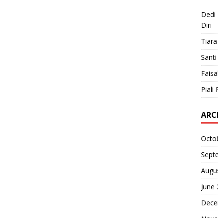
Dedi 
Diri
Tiara
Santi
Faisa
Piali 
ARC
Octo
Sept
Augu
June
Dece