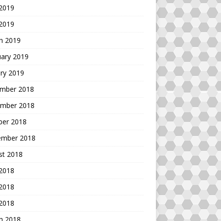
 2019
 2019
h 2019
uary 2019
ry 2019
mber 2018
mber 2018
ber 2018
ember 2018
st 2018
 2018
2018
 2018
h 2018