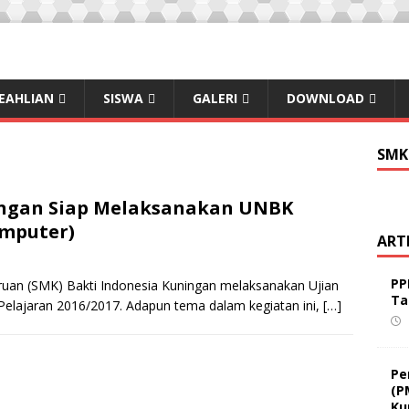
EAHLIAN
SISWA
GALERI
DOWNLOAD
SMK
ingan Siap Melaksanakan UNBK
omputer)
ART
PP
ruan (SMK) Bakti Indonesia Kuningan melaksanakan Ujian
Ta
elajaran 2016/2017. Adapun tema dalam kegiatan ini,
[…]
Pe
(P
Ku