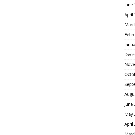
June
April
Marc
Febr
Janua
Dece
Nove
Octo
Sept
Augu
June
May 
April
Marc