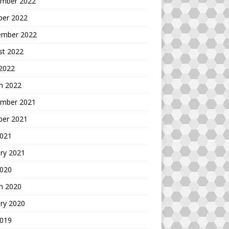
mber 2022
ber 2022
ember 2022
st 2022
 2022
h 2022
mber 2021
ber 2021
2021
ry 2021
2020
h 2020
ry 2020
2019