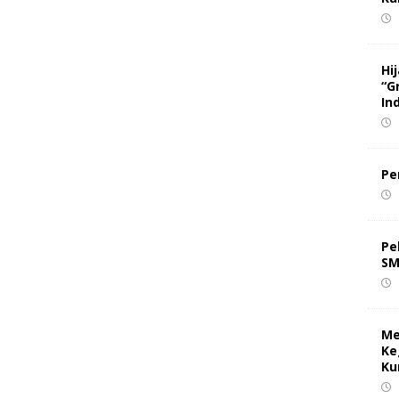
Hi
“G
In
Pe
Pe
SM
Me
Ke
Ku