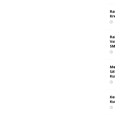
Ra
Kr
Ra
Vo
SM
Me
SA
Ku
Ke
Ku