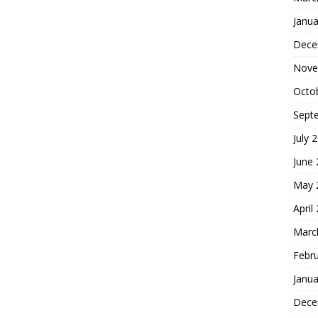
Janua
Dece
Nove
Octo
Sept
July 
June
May 
April
Marc
Febr
Janua
Dece