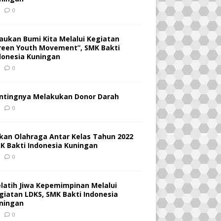
0
jaukan Bumi Kita Melalui Kegiatan
reen Youth Movement”, SMK Bakti
donesia Kuningan
0
ntingnya Melakukan Donor Darah
0
kan Olahraga Antar Kelas Tahun 2022
K Bakti Indonesia Kuningan
0
latih Jiwa Kepemimpinan Melalui
giatan LDKS, SMK Bakti Indonesia
ningan
0