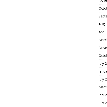
Nove
Octo
Sept
Augu
April
Marc
Nove
Octo
July 
Janua
July 
Marc
Janua
July 