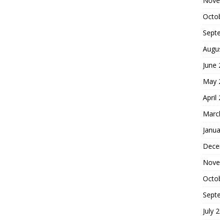
Nove
Octo
Sept
Augu
June
May 
April
Marc
Janua
Dece
Nove
Octo
Sept
July 