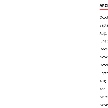
ARC
Octo
Sept
Augu
June
Dece
Nove
Octo
Sept
Augu
April
Marc
Nove