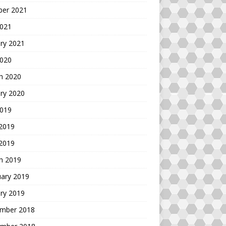
ber 2021
2021
ry 2021
2020
h 2020
ry 2020
2019
 2019
 2019
h 2019
uary 2019
ry 2019
mber 2018