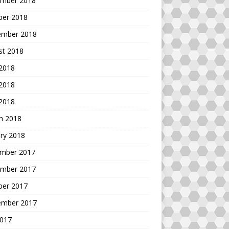
mber 2018
ber 2018
ember 2018
st 2018
 2018
2018
 2018
h 2018
ry 2018
mber 2017
mber 2017
ber 2017
ember 2017
2017