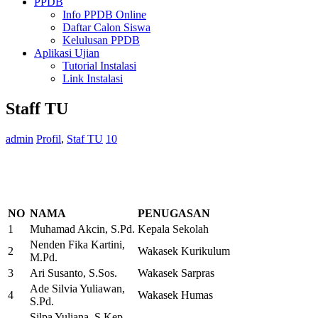
PPDB
Info PPDB Online
Daftar Calon Siswa
Kelulusan PPDB
Aplikasi Ujian
Tutorial Instalasi
Link Instalasi
Staff TU
admin
Profil
,
Staf TU
10
NO
NAMA
PENUGASAN
1
Muhamad Akcin, S.Pd.
Kepala Sekolah
Nenden Fika Kartini,
2
Wakasek Kurikulum
M.Pd.
3
Ari Susanto, S.Sos.
Wakasek Sarpras
Ade Silvia Yuliawan,
4
Wakasek Humas
S.Pd.
Silpa Yuliana, S.Kep.,