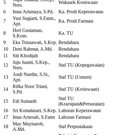
5
Wakasek Kesiswaan
Ners.
6
Imas Arismaya, S.Pd.
Ka. Prodi Keperawatan
Yusi Sugiarti, S.Farm.,
7
Ka. Prodi Farmasi
Apt.
Heri Gustaman,
8
Ka. TU
S.Kom.
9
Eka Trisnawati, S.Kep.
Bendahara
10
Deni Rahmat, A.Md.
Bendahara
11
Siti Khodijah
Bendahara
Juju Juanti, S.Kep.,
12
Staf TU (Kepegawaian)
Ners.
Andi Nurdin, S.Si.,
13
Staf TU (Umum)
Apt.
Rifka Noor Triani,
14
Staf TU (Kesiswaan)
S.Pd.
Staf TU
15
Edi Sumardi
(Kearsipan&Persuratan)
16
Sri Komalasari, S.Kep.
Laboran Keperawatan
17
Imas Arnesah, S.Farm
Laboran Farmasi
May Mayisaroh,
18
Staf Perpustakaan
A.Md.