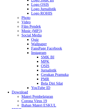
Logo SMK BI
Logo OSIS
Logo Jurnalistik
Logo ROHIS
Photo
Video
Film Pendek
Music (MP3)
Social Media
Quiz
Wallpaper
FansPage Facebook
Instagram
SMK BI
MPK
OSIS
Jurnalistik
Gerakan Pramuka
PMR
Bela Diri Silat
YouTube ID
Download
Materi Pembelajaran
Corona Virus 19
Bahan Materi ESKUL