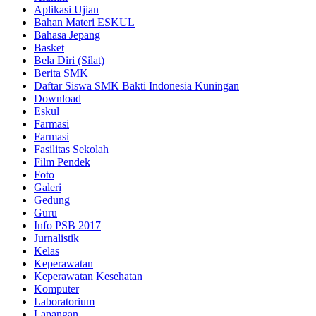
Aplikasi Ujian
Bahan Materi ESKUL
Bahasa Jepang
Basket
Bela Diri (Silat)
Berita SMK
Daftar Siswa SMK Bakti Indonesia Kuningan
Download
Eskul
Farmasi
Farmasi
Fasilitas Sekolah
Film Pendek
Foto
Galeri
Gedung
Guru
Info PSB 2017
Jurnalistik
Kelas
Keperawatan
Keperawatan Kesehatan
Komputer
Laboratorium
Lapangan