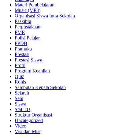
Materi Pembelajaran
Music (MP3)
Organisasi Siswa Intra Sekolah
Paskibra
Perpustakaan
PMR
Polisi Pelajar
PPDB
Pramuka
Prestasi
Prestasi Siswa
Profil
Program Keahlian
Quiz
Rohis
Sambutan Kepala Sekolah
Sejarah
Seni
Siswa
Staf TU
Struktur Organisasi
Uncategorized
Video
Visi dan Misi