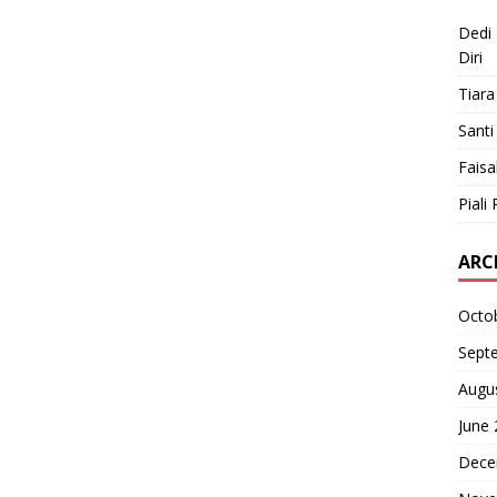
Dedi 
Diri
Tiara
Santi
Faisa
Piali 
ARC
Octo
Sept
Augu
June
Dece