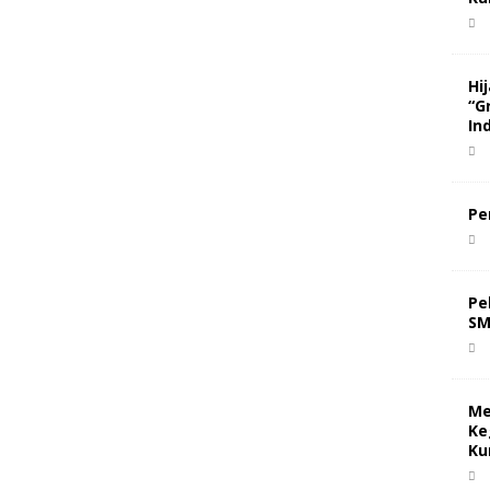
Hi
“G
In
Pe
Pe
SM
Me
Ke
Ku