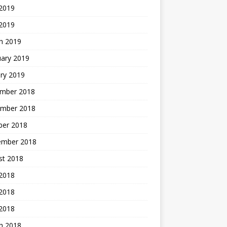
 2019
 2019
h 2019
uary 2019
ry 2019
mber 2018
mber 2018
ber 2018
ember 2018
st 2018
 2018
2018
 2018
h 2018