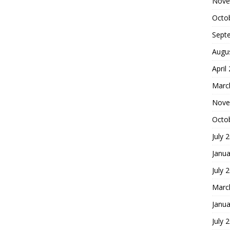
Nove
Octo
Sept
Augu
April
Marc
Nove
Octo
July 
Janua
July 
Marc
Janua
July 