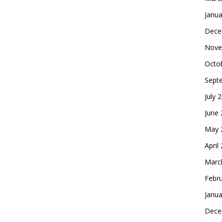
Janua
Dece
Nove
Octo
Sept
July 
June
May 
April
Marc
Febr
Janua
Dece