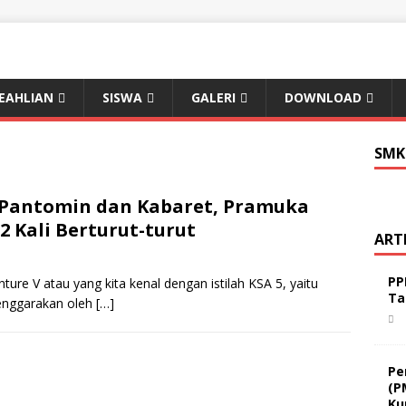
EAHLIAN
SISWA
GALERI
DOWNLOAD
SMK
Pantomin dan Kabaret, Pramuka
2 Kali Berturut-turut
ART
PP
ure V atau yang kita kenal dengan istilah KSA 5, yaitu
Ta
lenggarakan oleh
[…]
Pe
(P
Ku