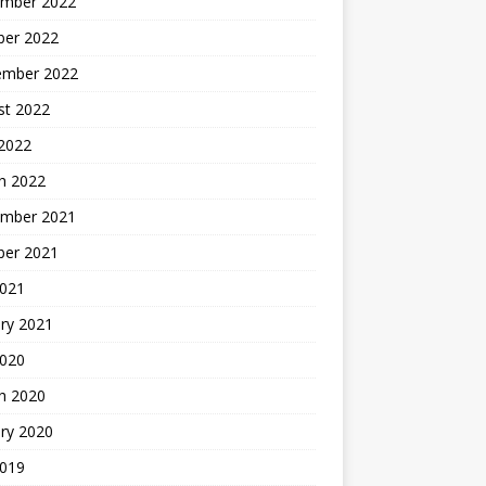
mber 2022
ber 2022
ember 2022
st 2022
 2022
h 2022
mber 2021
ber 2021
2021
ry 2021
2020
h 2020
ry 2020
2019