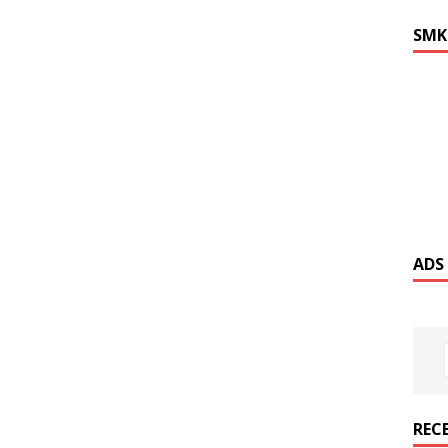
SMK
ADS
REC