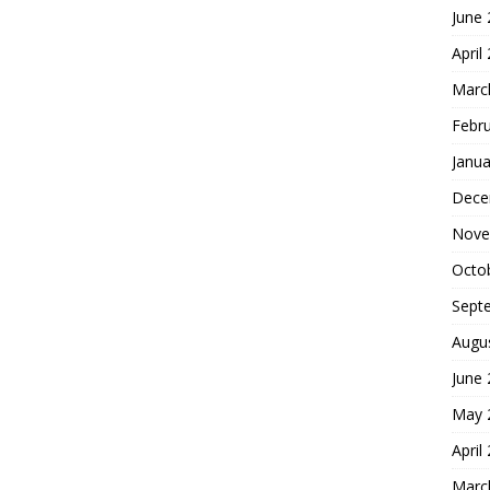
June
April
Marc
Febr
Janua
Dece
Nove
Octo
Sept
Augu
June
May 
April
Marc