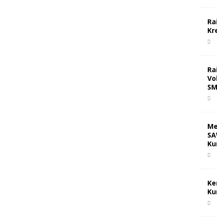
Ra
Kr
Ra
Vo
SM
Me
SA
Ku
Ke
Ku