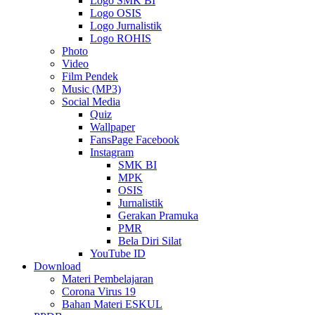
Logo SMK BI
Logo OSIS
Logo Jurnalistik
Logo ROHIS
Photo
Video
Film Pendek
Music (MP3)
Social Media
Quiz
Wallpaper
FansPage Facebook
Instagram
SMK BI
MPK
OSIS
Jurnalistik
Gerakan Pramuka
PMR
Bela Diri Silat
YouTube ID
Download
Materi Pembelajaran
Corona Virus 19
Bahan Materi ESKUL