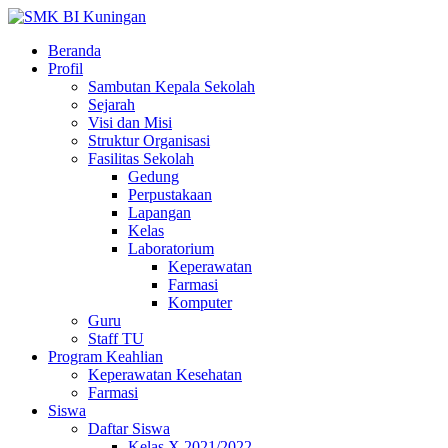
Beranda
Profil
Sambutan Kepala Sekolah
Sejarah
Visi dan Misi
Struktur Organisasi
Fasilitas Sekolah
Gedung
Perpustakaan
Lapangan
Kelas
Laboratorium
Keperawatan
Farmasi
Komputer
Guru
Staff TU
Program Keahlian
Keperawatan Kesehatan
Farmasi
Siswa
Daftar Siswa
Kelas X 2021/2022