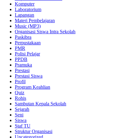
Komputer
Laboratorium
Lapangan
Materi Pembelajaran
Music (MP3)
Organisasi Siswa Intra Sekolah
Paskibra
Perpustakaan
PMR
Polisi Pelajar
PPDB
Pramuka
Prestasi
Prestasi Siswa
Profil
Program Keahlian
Quiz
Rohis
Sambutan Kepala Sekolah
Sejarah
Seni
Siswa
Staf TU
Struktur Organisasi
Uncategorized