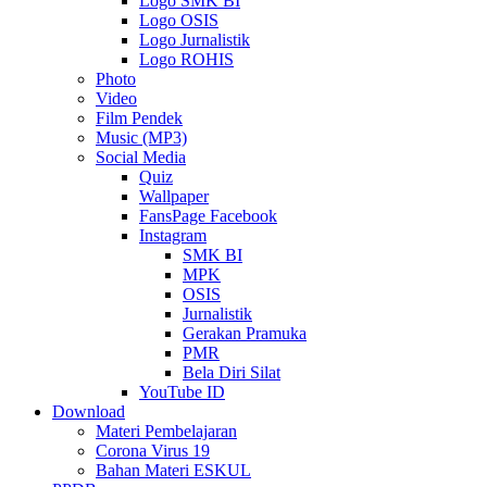
Logo SMK BI
Logo OSIS
Logo Jurnalistik
Logo ROHIS
Photo
Video
Film Pendek
Music (MP3)
Social Media
Quiz
Wallpaper
FansPage Facebook
Instagram
SMK BI
MPK
OSIS
Jurnalistik
Gerakan Pramuka
PMR
Bela Diri Silat
YouTube ID
Download
Materi Pembelajaran
Corona Virus 19
Bahan Materi ESKUL