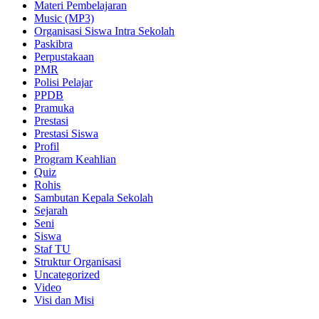
Materi Pembelajaran
Music (MP3)
Organisasi Siswa Intra Sekolah
Paskibra
Perpustakaan
PMR
Polisi Pelajar
PPDB
Pramuka
Prestasi
Prestasi Siswa
Profil
Program Keahlian
Quiz
Rohis
Sambutan Kepala Sekolah
Sejarah
Seni
Siswa
Staf TU
Struktur Organisasi
Uncategorized
Video
Visi dan Misi