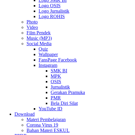
Logo SMK BI
Logo OSIS
Logo Jurnalistik
Logo ROHIS
Photo
Video
Film Pendek
Music (MP3)
Social Media
Quiz
Wallpaper
FansPage Facebook
Instagram
SMK BI
MPK
OSIS
Jurnalistik
Gerakan Pramuka
PMR
Bela Diri Silat
YouTube ID
Download
Materi Pembelajaran
Corona Virus 19
Bahan Materi ESKUL