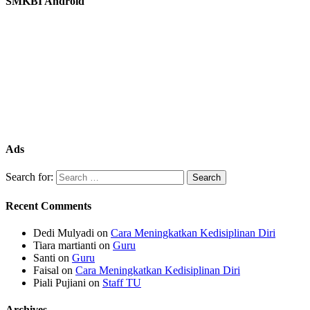
SMKBI Android
Ads
Search for:
Recent Comments
Dedi Mulyadi
on
Cara Meningkatkan Kedisiplinan Diri
Tiara martianti
on
Guru
Santi
on
Guru
Faisal
on
Cara Meningkatkan Kedisiplinan Diri
Piali Pujiani
on
Staff TU
Archives