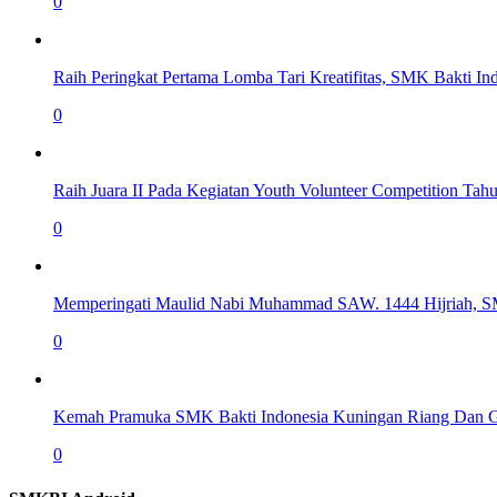
0
Raih Peringkat Pertama Lomba Tari Kreatifitas, SMK Bakti I
0
Raih Juara II Pada Kegiatan Youth Volunteer Competition T
0
Memperingati Maulid Nabi Muhammad SAW. 1444 Hijriah, S
0
Kemah Pramuka SMK Bakti Indonesia Kuningan Riang Dan 
0