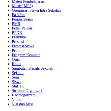
Materi Pembelajaran
Music (MP3)
Organisasi Siswa Intra Sekolah
Paskibra
Perpustakaan
PMR
Polisi Pelajar
PPDB
Pramuka
Prestasi
Prestasi Siswa
Profil
Program Keahlian
Quiz
Rohis
Sambutan Kepala Sekolah
Sejarah
Seni
Siswa
Staf TU
Struktur Organisasi
Uncategorized
Video
Visi dan Misi