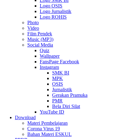
Logo SMK BI
Logo OSIS
Logo Jurnalistik
Logo ROHIS
Photo
Video
Film Pendek
Music (MP3)
Social Media
Quiz
Wallpaper
FansPage Facebook
Instagram
SMK BI
MPK
OSIS
Jurnalistik
Gerakan Pramuka
PMR
Bela Diri Silat
YouTube ID
Download
Materi Pembelajaran
Corona Virus 19
Bahan Materi ESKUL