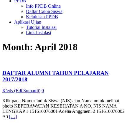
PPDB
Info PPDB Online
Daftar Calon Siswa
Kelulusan PPDB
Aplikasi Ujian
Tutorial Instalasi
Link Instalasi
Month:
April 2018
DAFTAR ALUMNI TAHUN PELAJARAN
2017/2018
K'eds (Edi Sumardi)
0
Klik pada Nomor Induk Siswa (NIS) atau Nama untuk melihat
photo KEPERAWATAN KESEHATAN A NO. NIS NAMA
LENGKAP 1 151610076001 Adelia Anggraeni 2 151610076002
A’i
[…]