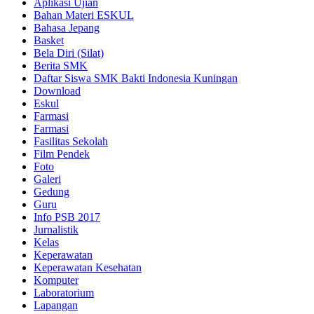
Aplikasi Ujian
Bahan Materi ESKUL
Bahasa Jepang
Basket
Bela Diri (Silat)
Berita SMK
Daftar Siswa SMK Bakti Indonesia Kuningan
Download
Eskul
Farmasi
Farmasi
Fasilitas Sekolah
Film Pendek
Foto
Galeri
Gedung
Guru
Info PSB 2017
Jurnalistik
Kelas
Keperawatan
Keperawatan Kesehatan
Komputer
Laboratorium
Lapangan