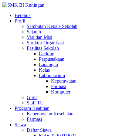
Beranda
Profil
Sambutan Kepala Sekolah
Sejarah
Visi dan Misi
Struktur Organisasi
Fasilitas Sekolah
Gedung
Perpustakaan
Lapangan
Kelas
Laboratorium
Keperawatan
Farmasi
Komputer
Guru
Staff TU
Program Keahlian
Keperawatan Kesehatan
Farmasi
Siswa
Daftar Siswa
Kelas X 2021/2022