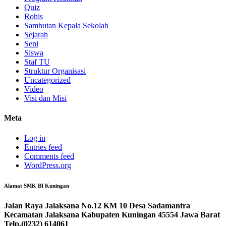
Quiz
Rohis
Sambutan Kepala Sekolah
Sejarah
Seni
Siswa
Staf TU
Struktur Organisasi
Uncategorized
Video
Visi dan Misi
Meta
Log in
Entries feed
Comments feed
WordPress.org
Alamat SMK BI Kuningan
Jalan Raya Jalaksana No.12 KM 10 Desa Sadamantra
Kecamatan Jalaksana Kabupaten Kuningan 45554 Jawa Barat
Telp.(0232) 614061