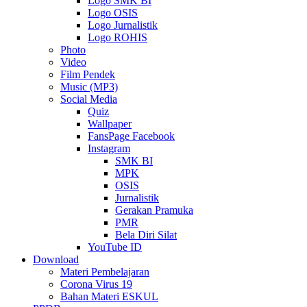
Logo SMK BI
Logo OSIS
Logo Jurnalistik
Logo ROHIS
Photo
Video
Film Pendek
Music (MP3)
Social Media
Quiz
Wallpaper
FansPage Facebook
Instagram
SMK BI
MPK
OSIS
Jurnalistik
Gerakan Pramuka
PMR
Bela Diri Silat
YouTube ID
Download
Materi Pembelajaran
Corona Virus 19
Bahan Materi ESKUL