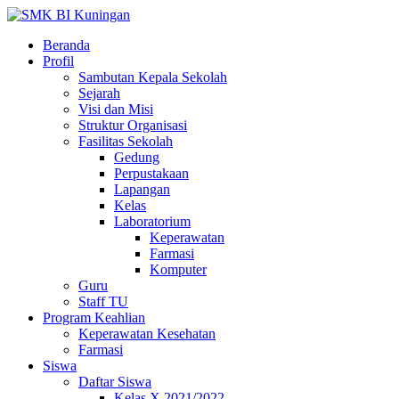
Beranda
Profil
Sambutan Kepala Sekolah
Sejarah
Visi dan Misi
Struktur Organisasi
Fasilitas Sekolah
Gedung
Perpustakaan
Lapangan
Kelas
Laboratorium
Keperawatan
Farmasi
Komputer
Guru
Staff TU
Program Keahlian
Keperawatan Kesehatan
Farmasi
Siswa
Daftar Siswa
Kelas X 2021/2022