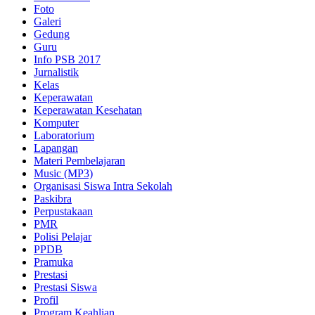
Foto
Galeri
Gedung
Guru
Info PSB 2017
Jurnalistik
Kelas
Keperawatan
Keperawatan Kesehatan
Komputer
Laboratorium
Lapangan
Materi Pembelajaran
Music (MP3)
Organisasi Siswa Intra Sekolah
Paskibra
Perpustakaan
PMR
Polisi Pelajar
PPDB
Pramuka
Prestasi
Prestasi Siswa
Profil
Program Keahlian