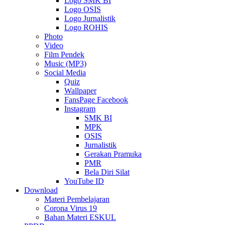
Logo SMK BI
Logo OSIS
Logo Jurnalistik
Logo ROHIS
Photo
Video
Film Pendek
Music (MP3)
Social Media
Quiz
Wallpaper
FansPage Facebook
Instagram
SMK BI
MPK
OSIS
Jurnalistik
Gerakan Pramuka
PMR
Bela Diri Silat
YouTube ID
Download
Materi Pembelajaran
Corona Virus 19
Bahan Materi ESKUL