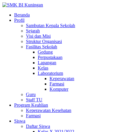
Beranda
Profil
Sambutan Kepala Sekolah
Sejarah
Visi dan Misi
Struktur Organisasi
Fasilitas Sekolah
Gedung
Perpustakaan
Lapangan
Kelas
Laboratorium
Keperawatan
Farmasi
Komputer
Guru
Staff TU
Program Keahlian
Keperawatan Kesehatan
Farmasi
Siswa
Daftar Siswa
Kelas X 2021/2022