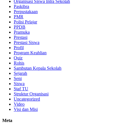
Organisasi Siswa Intra Sekolah
Paskibra
Perpustakaan
PMR
Polisi Pelajar
PPDB
Pramuka
Prestasi
Prestasi Siswa
Profil
Program Keahlian
Quiz
Rohis
Sambutan Kepala Sekolah
Sejarah
Seni
Siswa
Staf TU
Struktur Organisasi
Uncategorized
Video
Visi dan Misi
Meta