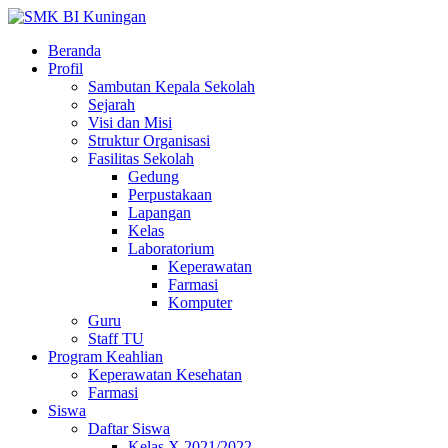
Beranda
Profil
Sambutan Kepala Sekolah
Sejarah
Visi dan Misi
Struktur Organisasi
Fasilitas Sekolah
Gedung
Perpustakaan
Lapangan
Kelas
Laboratorium
Keperawatan
Farmasi
Komputer
Guru
Staff TU
Program Keahlian
Keperawatan Kesehatan
Farmasi
Siswa
Daftar Siswa
Kelas X 2021/2022