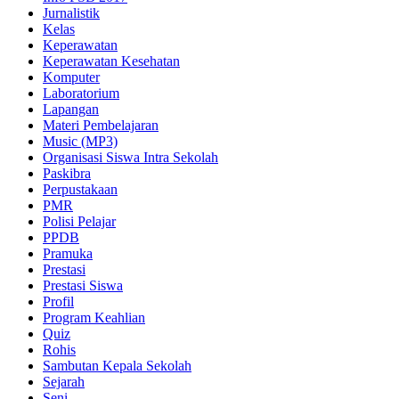
Jurnalistik
Kelas
Keperawatan
Keperawatan Kesehatan
Komputer
Laboratorium
Lapangan
Materi Pembelajaran
Music (MP3)
Organisasi Siswa Intra Sekolah
Paskibra
Perpustakaan
PMR
Polisi Pelajar
PPDB
Pramuka
Prestasi
Prestasi Siswa
Profil
Program Keahlian
Quiz
Rohis
Sambutan Kepala Sekolah
Sejarah
Seni