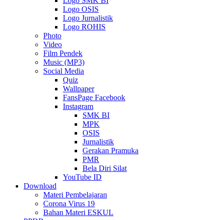
Logo SMK BI
Logo OSIS
Logo Jurnalistik
Logo ROHIS
Photo
Video
Film Pendek
Music (MP3)
Social Media
Quiz
Wallpaper
FansPage Facebook
Instagram
SMK BI
MPK
OSIS
Jurnalistik
Gerakan Pramuka
PMR
Bela Diri Silat
YouTube ID
Download
Materi Pembelajaran
Corona Virus 19
Bahan Materi ESKUL