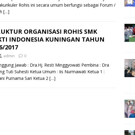
akurikuler Rohis ini secara umum berfungsi sebagai Forum /
ah
[…]
RUKTUR ORGANISASI ROHIS SMK
KTI INDONESIA KUNINGAN TAHUN
6/2017
admin
0
ggung Jawab : Dra.Hj. Resti Minggyowati Pembina : Dra
g Tuti Suhesti Ketua Umum : Iis Nurmawati Ketua 1 :
ani Purnama Sari Ketua 2
[…]