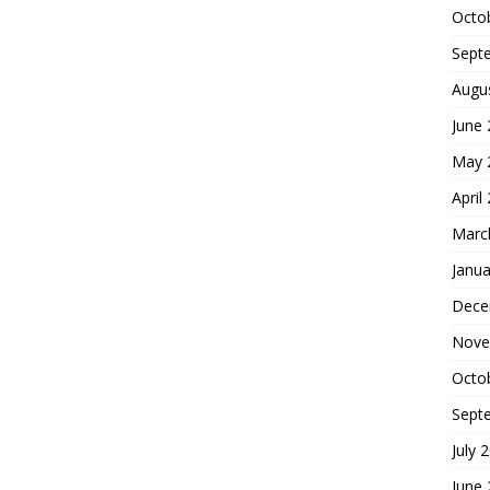
Octo
Sept
Augu
June
May 
April
Marc
Janua
Dece
Nove
Octo
Sept
July 
June