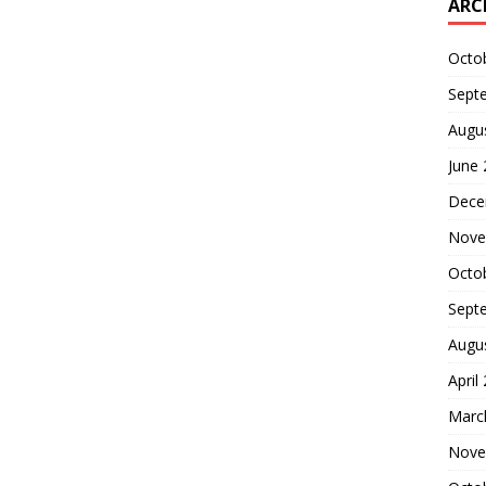
ARC
Octo
Sept
Augu
June
Dece
Nove
Octo
Sept
Augu
April
Marc
Nove