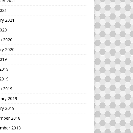
ber 2021
2021
ry 2021
2020
h 2020
ry 2020
2019
 2019
 2019
h 2019
uary 2019
ry 2019
mber 2018
mber 2018