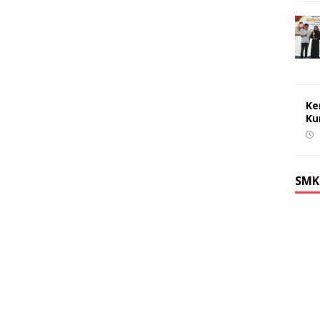
Ke
Ku
SMK