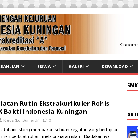
EAHLIAN
SISWA
GALERI
DOWNLOAD
SMK
iatan Rutin Ekstrakurikuler Rohis
 Bakti Indonesia Kuningan
ART
K'eds (Edi Sumardi)
0
 (Rohani Islam) merupakan sebuah kegiatan yang bertujuan
 memperkuat rohani melalui ajaran islam. Diadakannya