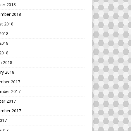
ber 2018
ember 2018
st 2018
 2018
2018
 2018
h 2018
ry 2018
mber 2017
mber 2017
ber 2017
ember 2017
2017
 2017