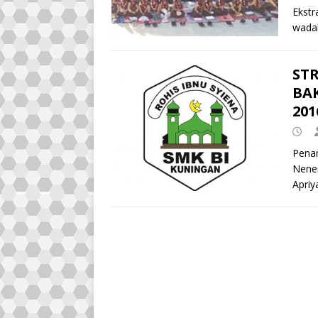
Ekstr
wad
ST
BA
201
Penan
Nenen
Apriy