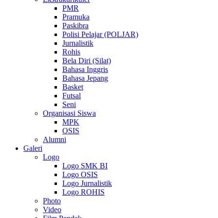
PMR
Pramuka
Paskibra
Polisi Pelajar (POLJAR)
Jurnalistik
Rohis
Bela Diri (Silat)
Bahasa Inggris
Bahasa Jepang
Basket
Futsal
Seni
Organisasi Siswa
MPK
OSIS
Alumni
Galeri
Logo
Logo SMK BI
Logo OSIS
Logo Jurnalistik
Logo ROHIS
Photo
Video