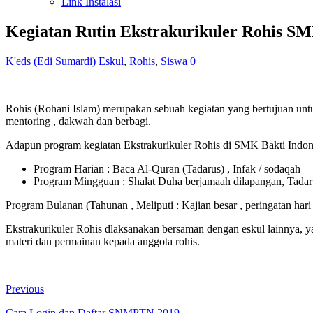
Link Instalasi
Kegiatan Rutin Ekstrakurikuler Rohis SM
K'eds (Edi Sumardi)
Eskul
,
Rohis
,
Siswa
0
Rohis (Rohani Islam) merupakan sebuah kegiatan yang bertujuan untu
mentoring , dakwah dan berbagi.
Adapun program kegiatan Ekstrakurikuler Rohis di SMK Bakti Indone
Program Harian : Baca Al-Quran (Tadarus) , Infak / sodaqah
Program Mingguan : Shalat Duha berjamaah dilapangan, Tadar
Program Bulanan (Tahunan , Meliputi : Kajian besar , peringatan hari 
Ekstrakurikuler Rohis dlaksanakan bersaman dengan eskul lainnya, y
materi dan permainan kepada anggota rohis.
Previous
Cara Login dan Daftar SNMPTN 2019