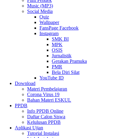
Film Pendek
Music (MP3)
Social Media
Quiz
Wallpaper
FansPage Facebook
Instagram
SMK BI
MPK
OSIS
Jurnalistik
Gerakan Pramuka
PMR
Bela Diri Silat
YouTube ID
Download
Materi Pembelajaran
Corona Virus 19
Bahan Materi ESKUL
PPDB
Info PPDB Online
Daftar Calon Siswa
Kelulusan PPDB
Aplikasi Ujian
Tutorial Instalasi