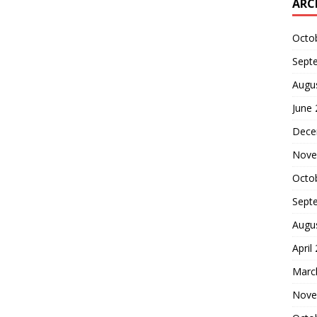
ARC
Octo
Sept
Augu
June
Dece
Nove
Octo
Sept
Augu
April
Marc
Nove