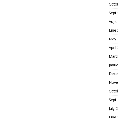
Octo
Sept
Augu
June
May 
April
Marc
Janua
Dece
Nove
Octo
Sept
July 
June