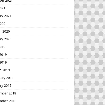
ber 2021
2021
ry 2021
2020
h 2020
ry 2020
2019
 2019
 2019
h 2019
uary 2019
ry 2019
mber 2018
mber 2018