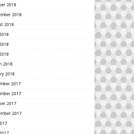
ber 2018
ember 2018
st 2018
 2018
2018
 2018
h 2018
ry 2018
mber 2017
mber 2017
ber 2017
ember 2017
2017
 2017