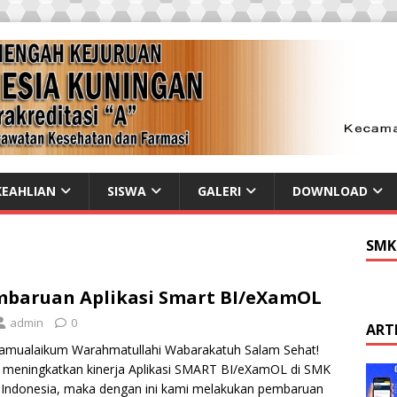
EAHLIAN
SISWA
GALERI
DOWNLOAD
SMK
baruan Aplikasi Smart BI/eXamOL
admin
0
ART
amualaikum Warahmatullahi Wabarakatuh Salam Sehat!
meningkatkan kinerja Aplikasi SMART BI/eXamOL di SMK
 Indonesia, maka dengan ini kami melakukan pembaruan