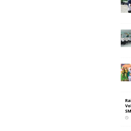
Ra
Vo
SM