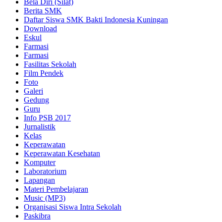
Bela Diri (Silat)
Berita SMK
Daftar Siswa SMK Bakti Indonesia Kuningan
Download
Eskul
Farmasi
Farmasi
Fasilitas Sekolah
Film Pendek
Foto
Galeri
Gedung
Guru
Info PSB 2017
Jurnalistik
Kelas
Keperawatan
Keperawatan Kesehatan
Komputer
Laboratorium
Lapangan
Materi Pembelajaran
Music (MP3)
Organisasi Siswa Intra Sekolah
Paskibra