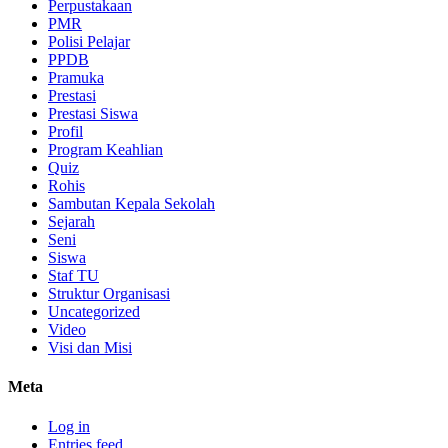
Perpustakaan
PMR
Polisi Pelajar
PPDB
Pramuka
Prestasi
Prestasi Siswa
Profil
Program Keahlian
Quiz
Rohis
Sambutan Kepala Sekolah
Sejarah
Seni
Siswa
Staf TU
Struktur Organisasi
Uncategorized
Video
Visi dan Misi
Meta
Log in
Entries feed