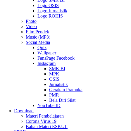
Logo SMK BI
Logo OSIS
Logo Jurnalistik
Logo ROHIS
Photo
Video
Film Pendek
Music (MP3)
Social Media
Quiz
Wallpaper
FansPage Facebook
Instagram
SMK BI
MPK
OSIS
Jurnalistik
Gerakan Pramuka
PMR
Bela Diri Silat
YouTube ID
Download
Materi Pembelajaran
Corona Virus 19
Bahan Materi ESKUL