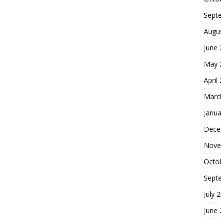
Sept
Augu
June
May 
April
Marc
Janua
Dece
Nove
Octo
Sept
July 
June