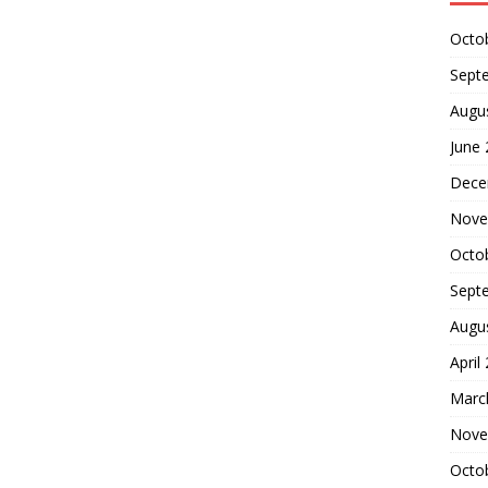
Octo
Sept
Augu
June
Dece
Nove
Octo
Sept
Augu
April
Marc
Nove
Octo