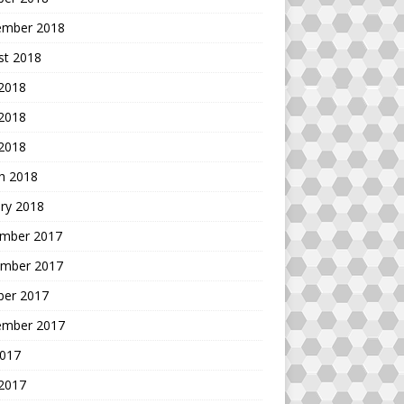
ember 2018
st 2018
 2018
2018
 2018
h 2018
ry 2018
mber 2017
mber 2017
ber 2017
ember 2017
2017
 2017