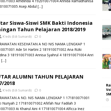
10071003 Amelinda 4 192010071004 Annida Ramadhanisa
2010071005 Asep Abdul
[…]
tar Siswa-Siswi SMK Bakti Indonesia
ingan Tahun Pelajaran 2018/2019
K'eds (Edi Sumardi)
0
RAWATAN KESEHATAN A NO NIS NAMA LENGKAP 1
0071001 Ade Sri Hartini 2 181910071002 Ana Rizki
dina 3 181910071003 Annisa Syahrul 4 181910071004 Anri
l
[…]
FTAR ALUMNI TAHUN PELAJARAN
7/2018
Ra
Vo
K'eds (Edi Sumardi)
0
SM
RAWATAN A NO. NIS NAMA LENGKAP 1 171810071001
ti Nuriyah 2 171810071002 Afiifah Nur Fadilah 3
0071003 Ai Khairul Aini 4 171810071004 Alficca Inez