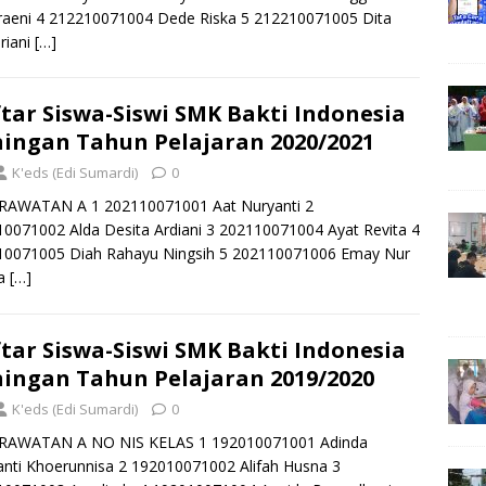
raeni 4 212210071004 Dede Riska 5 212210071005 Dita
riani
[…]
tar Siswa-Siswi SMK Bakti Indonesia
ingan Tahun Pelajaran 2020/2021
K'eds (Edi Sumardi)
0
RAWATAN A 1 202110071001 Aat Nuryanti 2
0071002 Alda Desita Ardiani 3 202110071004 Ayat Revita 4
10071005 Diah Rahayu Ningsih 5 202110071006 Emay Nur
la
[…]
tar Siswa-Siswi SMK Bakti Indonesia
ingan Tahun Pelajaran 2019/2020
K'eds (Edi Sumardi)
0
RAWATAN A NO NIS KELAS 1 192010071001 Adinda
anti Khoerunnisa 2 192010071002 Alifah Husna 3