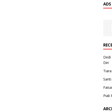
ADS
REC
Dedi 
Diri
Tiara
Santi
Faisa
Piali 
ARC