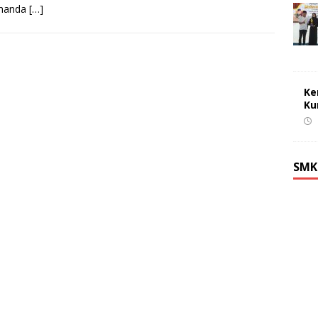
handa
[…]
Ke
Ku
SMK