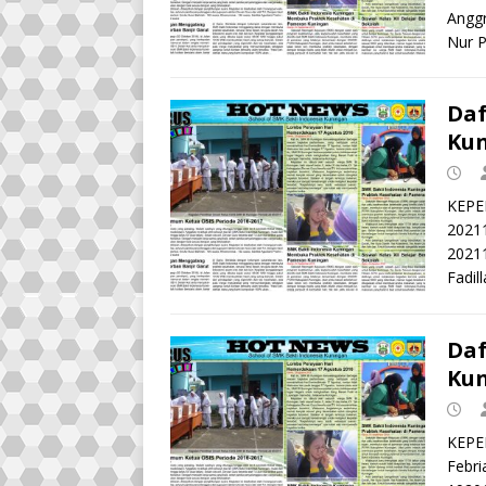
Angg
Nur P
Daf
Kun
KEPE
20211
2021
Fadil
Daf
Kun
KEPE
Febri