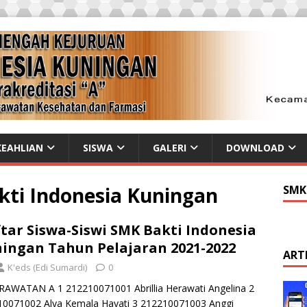
EAHLIAN
SISWA
GALERI
DOWNLOAD
kti Indonesia Kuningan
SMK
tar Siswa-Siswi SMK Bakti Indonesia
ingan Tahun Pelajaran 2021-2022
ART
K'eds (Edi Sumardi)
0
AWATAN A 1 212210071001 Abrillia Herawati Angelina 2
10071002 Alya Kemala Hayati 3 212210071003 Anggi