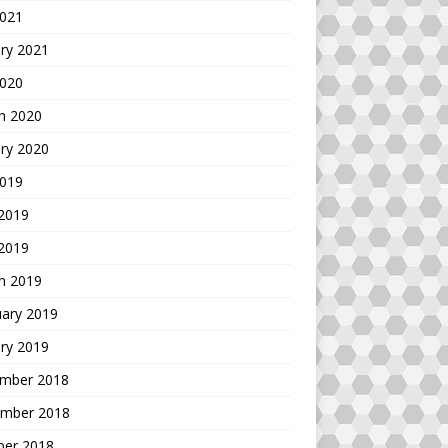
2021
ry 2021
2020
h 2020
ry 2020
2019
 2019
 2019
h 2019
uary 2019
ry 2019
mber 2018
mber 2018
ber 2018