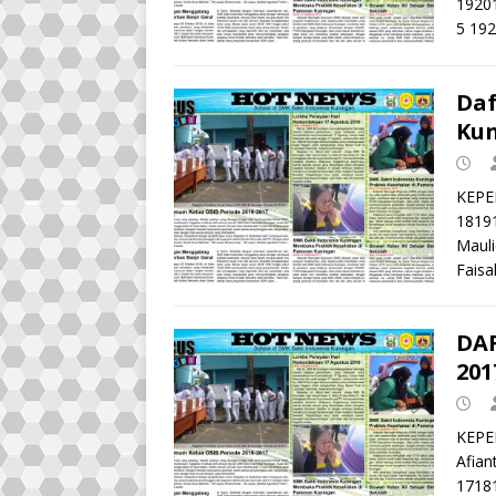
1920
5 19
Daf
Kun
KEPE
18191
Mauli
Faisa
DA
201
KEPE
Afian
17181