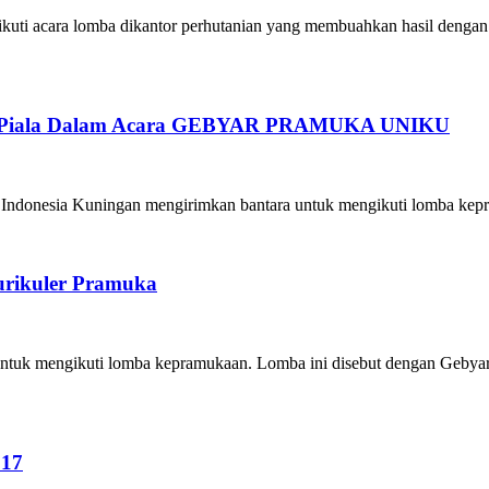
uti acara lomba dikantor perhutanian yang membuahkan hasil dengan 
 4 Piala Dalam Acara GEBYAR PRAMUKA UNIKU
 Indonesia Kuningan mengirimkan bantara untuk mengikuti lomba kep
urikuler Pramuka
tuk mengikuti lomba kepramukaan. Lomba ini disebut dengan Gebya
017