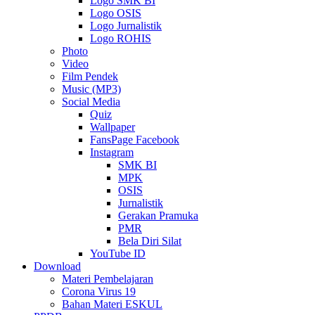
Logo SMK BI
Logo OSIS
Logo Jurnalistik
Logo ROHIS
Photo
Video
Film Pendek
Music (MP3)
Social Media
Quiz
Wallpaper
FansPage Facebook
Instagram
SMK BI
MPK
OSIS
Jurnalistik
Gerakan Pramuka
PMR
Bela Diri Silat
YouTube ID
Download
Materi Pembelajaran
Corona Virus 19
Bahan Materi ESKUL