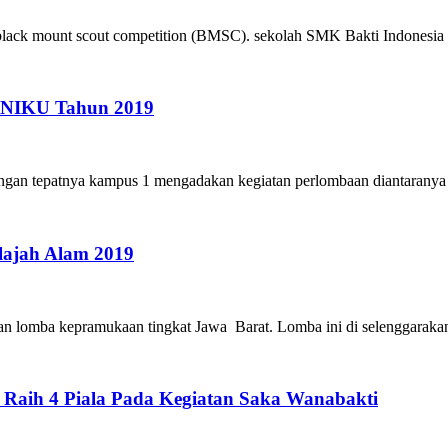
ack mount scout competition (BMSC). sekolah SMK Bakti Indonesia
 UNIKU Tahun 2019
ingan tepatnya kampus 1 mengadakan kegiatan perlombaan diantaranya
lajah Alam 2019
an lomba kepramukaan tingkat Jawa Barat. Lomba ini di selenggaraka
aih 4 Piala Pada Kegiatan Saka Wanabakti