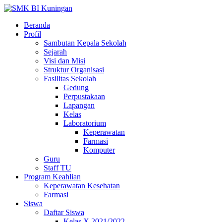
Beranda
Profil
Sambutan Kepala Sekolah
Sejarah
Visi dan Misi
Struktur Organisasi
Fasilitas Sekolah
Gedung
Perpustakaan
Lapangan
Kelas
Laboratorium
Keperawatan
Farmasi
Komputer
Guru
Staff TU
Program Keahlian
Keperawatan Kesehatan
Farmasi
Siswa
Daftar Siswa
Kelas X 2021/2022