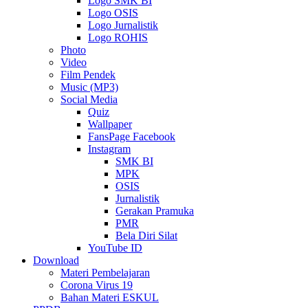
Logo SMK BI
Logo OSIS
Logo Jurnalistik
Logo ROHIS
Photo
Video
Film Pendek
Music (MP3)
Social Media
Quiz
Wallpaper
FansPage Facebook
Instagram
SMK BI
MPK
OSIS
Jurnalistik
Gerakan Pramuka
PMR
Bela Diri Silat
YouTube ID
Download
Materi Pembelajaran
Corona Virus 19
Bahan Materi ESKUL