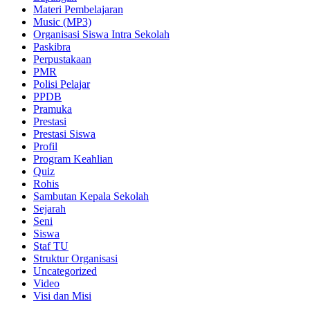
Materi Pembelajaran
Music (MP3)
Organisasi Siswa Intra Sekolah
Paskibra
Perpustakaan
PMR
Polisi Pelajar
PPDB
Pramuka
Prestasi
Prestasi Siswa
Profil
Program Keahlian
Quiz
Rohis
Sambutan Kepala Sekolah
Sejarah
Seni
Siswa
Staf TU
Struktur Organisasi
Uncategorized
Video
Visi dan Misi