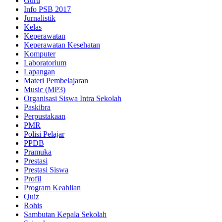
Guru
Info PSB 2017
Jurnalistik
Kelas
Keperawatan
Keperawatan Kesehatan
Komputer
Laboratorium
Lapangan
Materi Pembelajaran
Music (MP3)
Organisasi Siswa Intra Sekolah
Paskibra
Perpustakaan
PMR
Polisi Pelajar
PPDB
Pramuka
Prestasi
Prestasi Siswa
Profil
Program Keahlian
Quiz
Rohis
Sambutan Kepala Sekolah