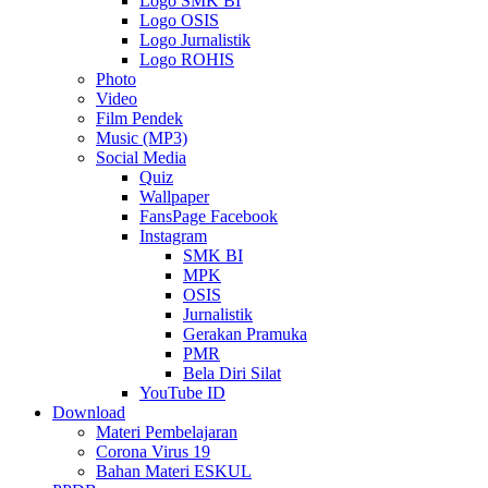
Logo SMK BI
Logo OSIS
Logo Jurnalistik
Logo ROHIS
Photo
Video
Film Pendek
Music (MP3)
Social Media
Quiz
Wallpaper
FansPage Facebook
Instagram
SMK BI
MPK
OSIS
Jurnalistik
Gerakan Pramuka
PMR
Bela Diri Silat
YouTube ID
Download
Materi Pembelajaran
Corona Virus 19
Bahan Materi ESKUL