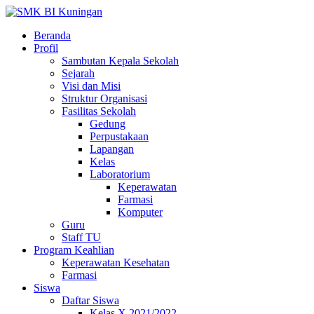
Beranda
Profil
Sambutan Kepala Sekolah
Sejarah
Visi dan Misi
Struktur Organisasi
Fasilitas Sekolah
Gedung
Perpustakaan
Lapangan
Kelas
Laboratorium
Keperawatan
Farmasi
Komputer
Guru
Staff TU
Program Keahlian
Keperawatan Kesehatan
Farmasi
Siswa
Daftar Siswa
Kelas X 2021/2022