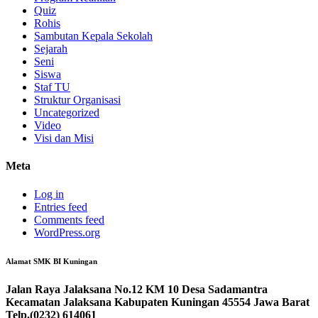
Quiz
Rohis
Sambutan Kepala Sekolah
Sejarah
Seni
Siswa
Staf TU
Struktur Organisasi
Uncategorized
Video
Visi dan Misi
Meta
Log in
Entries feed
Comments feed
WordPress.org
Alamat SMK BI Kuningan
Jalan Raya Jalaksana No.12 KM 10 Desa Sadamantra
Kecamatan Jalaksana Kabupaten Kuningan 45554 Jawa Barat
Telp.(0232) 614061