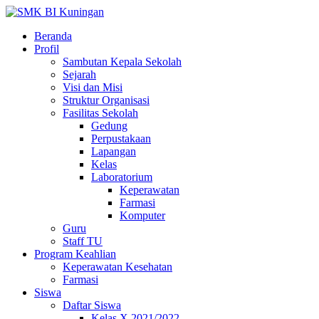
Beranda
Profil
Sambutan Kepala Sekolah
Sejarah
Visi dan Misi
Struktur Organisasi
Fasilitas Sekolah
Gedung
Perpustakaan
Lapangan
Kelas
Laboratorium
Keperawatan
Farmasi
Komputer
Guru
Staff TU
Program Keahlian
Keperawatan Kesehatan
Farmasi
Siswa
Daftar Siswa
Kelas X 2021/2022