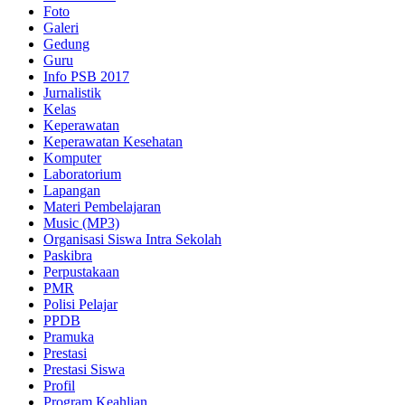
Foto
Galeri
Gedung
Guru
Info PSB 2017
Jurnalistik
Kelas
Keperawatan
Keperawatan Kesehatan
Komputer
Laboratorium
Lapangan
Materi Pembelajaran
Music (MP3)
Organisasi Siswa Intra Sekolah
Paskibra
Perpustakaan
PMR
Polisi Pelajar
PPDB
Pramuka
Prestasi
Prestasi Siswa
Profil
Program Keahlian