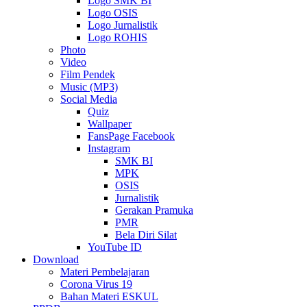
Logo SMK BI
Logo OSIS
Logo Jurnalistik
Logo ROHIS
Photo
Video
Film Pendek
Music (MP3)
Social Media
Quiz
Wallpaper
FansPage Facebook
Instagram
SMK BI
MPK
OSIS
Jurnalistik
Gerakan Pramuka
PMR
Bela Diri Silat
YouTube ID
Download
Materi Pembelajaran
Corona Virus 19
Bahan Materi ESKUL