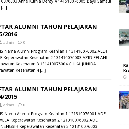
10076003 Anne Kurnia Denty 4 141510076005 Bayu Samsul
n
[…]
FTAR ALUMNI TAHUN PELAJARAN
5/2016
admin
0
IS Nama Alumni Program Keahlian 1 131410076002 ALDI
F Keperawatan Kesehatan 2 131410076003 AZID FELANI
rawatan Kesehatan 3 131410076004 CHIKA JUNIDA
Ra
rawatan Kesehatan 4
[…]
Kr
FTAR ALUMNI TAHUN PELAJARAN
4/2015
admin
0
IS Nama Alumni Program Keahlian 1 121310076001 ADE
ELA Keperawatan Kesehatan 2 121310076002 ADE
NENGSIH Keperawatan Kesehatan 3 121310076003