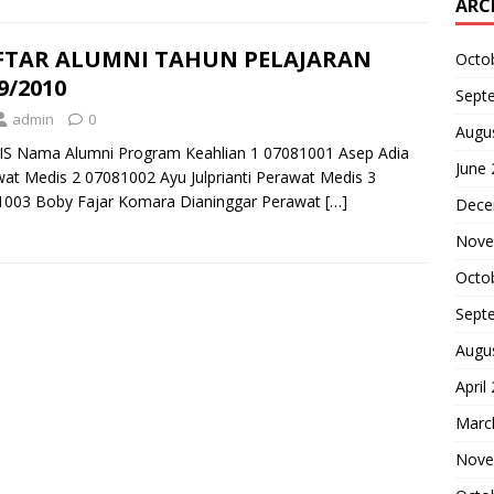
ARC
FTAR ALUMNI TAHUN PELAJARAN
Octo
9/2010
Sept
admin
0
Augu
IS Nama Alumni Program Keahlian 1 07081001 Asep Adia
June
at Medis 2 07081002 Ayu Julprianti Perawat Medis 3
1003 Boby Fajar Komara Dianinggar Perawat
[…]
Dece
Nove
Octo
Sept
Augu
April
Marc
Nove