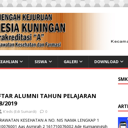
EAHLIAN
SISWA
GALERI
DOWNLOAD
SMK
FTAR ALUMNI TAHUN PELAJARAN
8/2019
ART
K'eds (Edi Sumardi)
0
RAWATAN KESEHATAN A NO. NIS NAMA LENGKAP 1
10076001 Aas Asmirah 2 161710076002 Ade Kurnianingsih