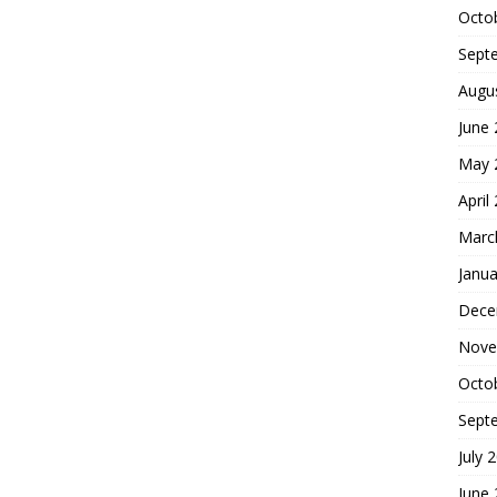
Octo
Sept
Augu
June
May 
April
Marc
Janua
Dece
Nove
Octo
Sept
July 
June