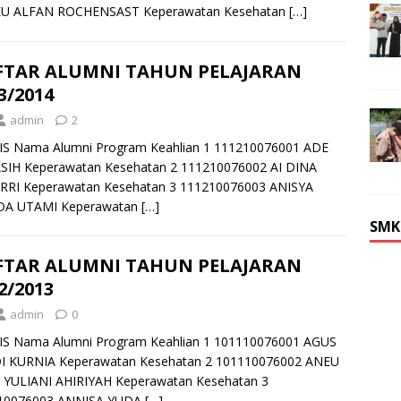
U ALFAN ROCHENSAST Keperawatan Kesehatan
[…]
FTAR ALUMNI TAHUN PELAJARAN
3/2014
admin
2
IS Nama Alumni Program Keahlian 1 111210076001 ADE
SIH Keperawatan Kesehatan 2 111210076002 AI DINA
RRI Keperawatan Kesehatan 3 111210076003 ANISYA
A UTAMI Keperawatan
[…]
SMK
FTAR ALUMNI TAHUN PELAJARAN
2/2013
admin
0
IS Nama Alumni Program Keahlian 1 101110076001 AGUS
I KURNIA Keperawatan Kesehatan 2 101110076002 ANEU
 YULIANI AHIRIYAH Keperawatan Kesehatan 3
10076003 ANNISA YUDA
[…]