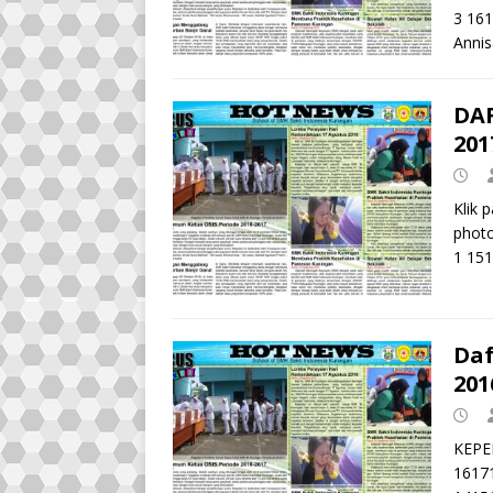
3 16
Annis
DA
201
Klik 
phot
1 151
Daf
201
KEPE
16171