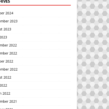
HIVES
ber 2024
ember 2023
st 2023
 2023
mber 2022
mber 2022
ber 2022
ember 2022
st 2022
 2022
h 2022
mber 2021