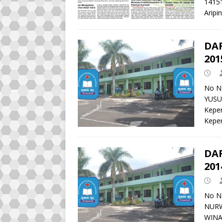
1415
Aripi
DA
201
No N
YUSU
Kepe
Kepe
DA
201
No N
NURW
WINA