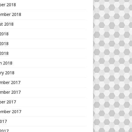
ber 2018
ember 2018
st 2018
 2018
2018
 2018
h 2018
ry 2018
mber 2017
mber 2017
ber 2017
ember 2017
2017
 2017