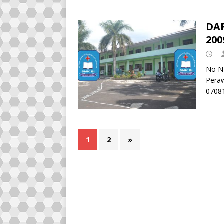
DA
200
No N
Peraw
0708
1
2
»