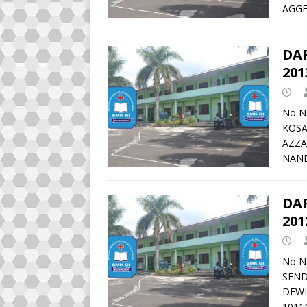
AGGE
DA
201
No N
KOSA
AZZA
NAND
DA
201
No N
SEND
DEWI
1011