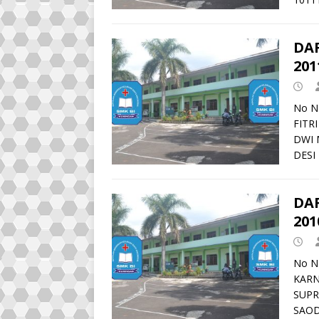
DA
201
No N
FITR
DWI 
DESI
DA
201
No N
KARN
SUPR
SAOD