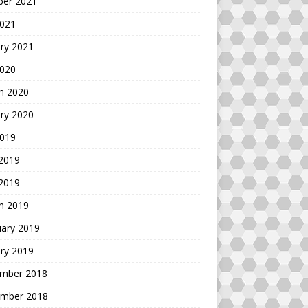
ber 2021
2021
ry 2021
2020
h 2020
ry 2020
2019
 2019
 2019
h 2019
uary 2019
ry 2019
mber 2018
mber 2018