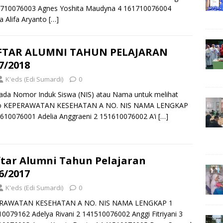
1710076003 Agnes Yoshita Maudyna 4 161710076004
a Alifa Aryanto
[…]
FTAR ALUMNI TAHUN PELAJARAN
7/2018
K'eds (Edi Sumardi)
0
pada Nomor Induk Siswa (NIS) atau Nama untuk melihat
o KEPERAWATAN KESEHATAN A NO. NIS NAMA LENGKAP
610076001 Adelia Anggraeni 2 151610076002 A’i
[…]
tar Alumni Tahun Pelajaran
6/2017
K'eds (Edi Sumardi)
0
RAWATAN KESEHATAN A NO. NIS NAMA LENGKAP 1
0079162 Adelya Rivani 2 141510076002 Anggi Fitriyani 3