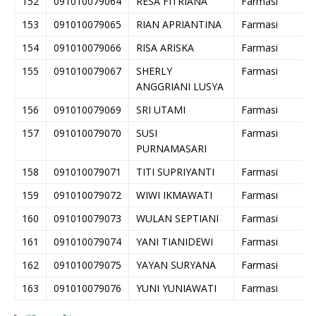
152
091010079064
RESA FITRIANA
Farmasi
153
091010079065
RIAN APRIANTINA
Farmasi
154
091010079066
RISA ARISKA
Farmasi
155
091010079067
SHERLY
Farmasi
ANGGRIANI LUSYA
156
091010079069
SRI UTAMI
Farmasi
157
091010079070
SUSI
Farmasi
PURNAMASARI
158
091010079071
TITI SUPRIYANTI
Farmasi
159
091010079072
WIWI IKMAWATI
Farmasi
160
091010079073
WULAN SEPTIANI
Farmasi
161
091010079074
YANI TIANIDEWI
Farmasi
162
091010079075
YAYAN SURYANA
Farmasi
163
091010079076
YUNI YUNIAWATI
Farmasi