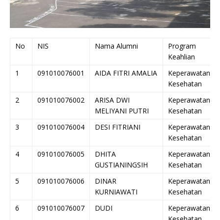
No
NIS
Nama Alumni
Program
Keahlian
1
091010076001
AIDA FITRI AMALIA
Keperawatan
Kesehatan
2
091010076002
ARISA DWI
Keperawatan
MELIYANI PUTRI
Kesehatan
3
091010076004
DESI FITRIANI
Keperawatan
Kesehatan
4
091010076005
DHITA
Keperawatan
GUSTIANINGSIH
Kesehatan
5
091010076006
DINAR
Keperawatan
KURNIAWATI
Kesehatan
6
091010076007
DUDI
Keperawatan
Kesehatan