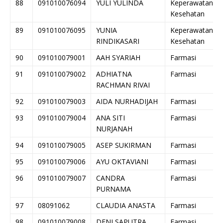
88
091010076094
YULI YULINDA
Keperawatan
Kesehatan
89
091010076095
YUNIA
Keperawatan
RINDIKASARI
Kesehatan
90
091010079001
AAH SYARIAH
Farmasi
91
091010079002
ADHIATNA
Farmasi
RACHMAN RIVAI
92
091010079003
AIDA NURHADIJAH
Farmasi
93
091010079004
ANA SITI
Farmasi
NURJANAH
94
091010079005
ASEP SUKIRMAN
Farmasi
95
091010079006
AYU OKTAVIANI
Farmasi
96
091010079007
CANDRA
Farmasi
PURNAMA
97
08091062
CLAUDIA ANASTA
Farmasi
98
091010079008
DENI SAPUTRA
Farmasi