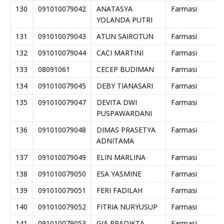
130
091010079042
ANATASYA
Farmasi
YOLANDA PUTRI
131
091010079043
ATUN SAIROTUN
Farmasi
132
091010079044
CACI MARTINI
Farmasi
133
08091061
CECEP BUDIMAN
Farmasi
134
091010079045
DEBY TIANASARI
Farmasi
135
091010079047
DEVITA DWI
Farmasi
PUSPAWARDANI
136
091010079048
DIMAS PRASETYA
Farmasi
ADNITAMA
137
091010079049
ELIN MARLINA
Farmasi
138
091010079050
ESA YASMINE
Farmasi
139
091010079051
FERI FADILAH
Farmasi
140
091010079052
FITRIA NURYUSUP
Farmasi
141
091010079053
GIA PRADIKTA
Farmasi