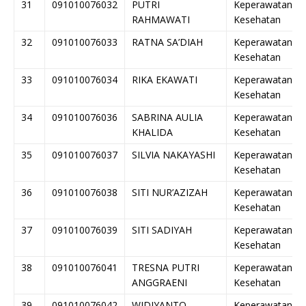
31
091010076032
PUTRI
Keperawatan
RAHMAWATI
Kesehatan
32
091010076033
RATNA SA’DIAH
Keperawatan
Kesehatan
33
091010076034
RIKA EKAWATI
Keperawatan
Kesehatan
34
091010076036
SABRINA AULIA
Keperawatan
KHALIDA
Kesehatan
35
091010076037
SILVIA NAKAYASHI
Keperawatan
Kesehatan
36
091010076038
SITI NUR’AZIZAH
Keperawatan
Kesehatan
37
091010076039
SITI SADIYAH
Keperawatan
Kesehatan
38
091010076041
TRESNA PUTRI
Keperawatan
ANGGRAENI
Kesehatan
39
091010076042
WIDIYANTO
Keperawatan