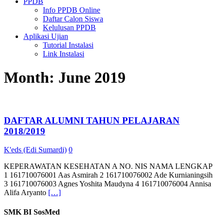
PPDB
Info PPDB Online
Daftar Calon Siswa
Kelulusan PPDB
Aplikasi Ujian
Tutorial Instalasi
Link Instalasi
Month:
June 2019
DAFTAR ALUMNI TAHUN PELAJARAN
2018/2019
K'eds (Edi Sumardi)
0
KEPERAWATAN KESEHATAN A NO. NIS NAMA LENGKAP
1 161710076001 Aas Asmirah 2 161710076002 Ade Kurnianingsih
3 161710076003 Agnes Yoshita Maudyna 4 161710076004 Annisa
Alifa Aryanto
[…]
SMK BI SosMed