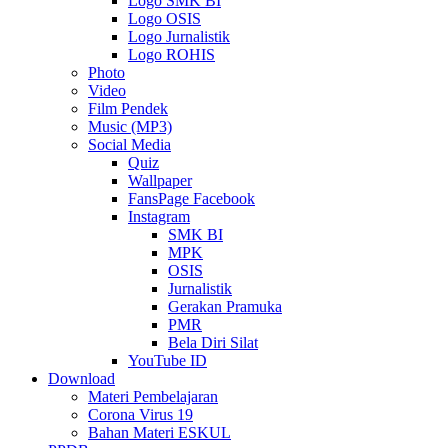
Logo SMK BI
Logo OSIS
Logo Jurnalistik
Logo ROHIS
Photo
Video
Film Pendek
Music (MP3)
Social Media
Quiz
Wallpaper
FansPage Facebook
Instagram
SMK BI
MPK
OSIS
Jurnalistik
Gerakan Pramuka
PMR
Bela Diri Silat
YouTube ID
Download
Materi Pembelajaran
Corona Virus 19
Bahan Materi ESKUL