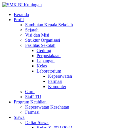
Beranda
Profil
Sambutan Kepala Sekolah
Sejarah
Visi dan Misi
Struktur Organisasi
Fasilitas Sekolah
Gedung
Perpustakaan
Lapangan
Kelas
Laboratorium
Keperawatan
Farmasi
Komputer
Guru
Staff TU
Program Keahlian
Keperawatan Kesehatan
Farmasi
Siswa
Daftar Siswa
Kelas X 2021/2022