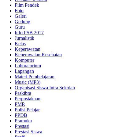
Film Pendek
Foto
Galeri
Gedung
Guru
Info PSB 2017
Jurnalistik
Kelas
Keperawatan
Keperawatan Kesehatan
Komputer
Laboratorium
Lapangan
Materi Pembelajaran
Music (MP3)
Organisasi Siswa Intra Sekolah
Paskibra
Perpustakaan
PMR
Polisi Pelajar
PPDB
Pramuka
Prestasi
Prestasi Siswa