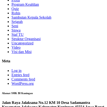
Profil
Program Keahlian
Quiz
Rohis
Sambutan Kepala Sekolah
Sejarah
Seni
Siswa
Staf TU
Struktur Organisasi
Uncategorized
Video
Visi dan Misi
Meta
Log in
Entries feed
Comments feed
WordPress.org
Alamat SMK BI Kuningan
Jalan Raya Jalaksana No.12 KM 10 Desa Sadamantra
Kecamatan Jalaksana Kabupaten Kuningan 45554 Jawa Barat