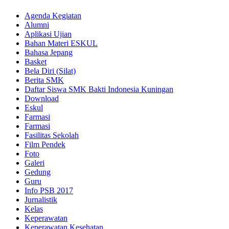
Agenda Kegiatan
Alumni
Aplikasi Ujian
Bahan Materi ESKUL
Bahasa Jepang
Basket
Bela Diri (Silat)
Berita SMK
Daftar Siswa SMK Bakti Indonesia Kuningan
Download
Eskul
Farmasi
Farmasi
Fasilitas Sekolah
Film Pendek
Foto
Galeri
Gedung
Guru
Info PSB 2017
Jurnalistik
Kelas
Keperawatan
Keperawatan Kesehatan