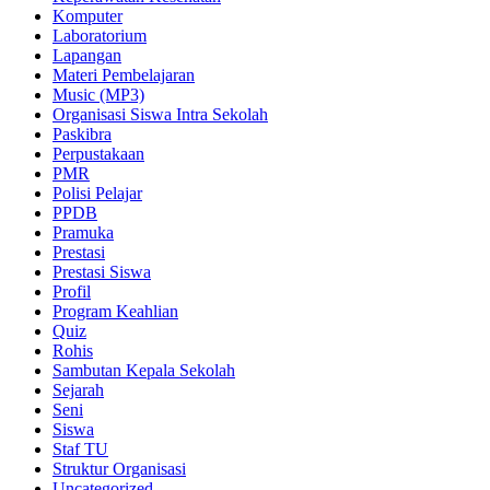
Komputer
Laboratorium
Lapangan
Materi Pembelajaran
Music (MP3)
Organisasi Siswa Intra Sekolah
Paskibra
Perpustakaan
PMR
Polisi Pelajar
PPDB
Pramuka
Prestasi
Prestasi Siswa
Profil
Program Keahlian
Quiz
Rohis
Sambutan Kepala Sekolah
Sejarah
Seni
Siswa
Staf TU
Struktur Organisasi
Uncategorized