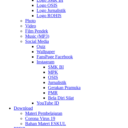
Logo SMK BI
Logo OSIS
Logo Jurnalistik
Logo ROHIS
Photo
Video
Film Pendek
Music (MP3)
Social Media
Quiz
Wallpaper
FansPage Facebook
Instagram
SMK BI
MPK
OSIS
Jurnalistik
Gerakan Pramuka
PMR
Bela Diri Silat
YouTube ID
Download
Materi Pembelajaran
Corona Virus 19
Bahan Materi ESKUL