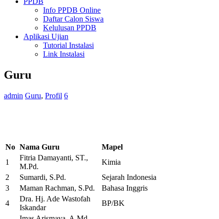
PPDB
Info PPDB Online
Daftar Calon Siswa
Kelulusan PPDB
Aplikasi Ujian
Tutorial Instalasi
Link Instalasi
Guru
admin
Guru
,
Profil
6
No
Nama Guru
Mapel
Fitria Damayanti, ST.,
1
Kimia
M.Pd.
2
Sumardi, S.Pd.
Sejarah Indonesia
3
Maman Rachman, S.Pd.
Bahasa Inggris
Dra. Hj. Ade Wastofah
4
BP/BK
Iskandar
Imas Arismaya, A.Md.,