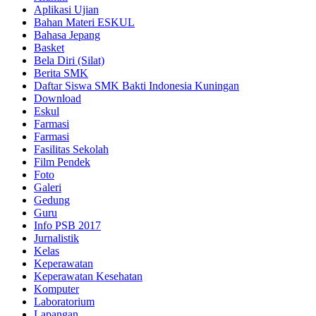
Aplikasi Ujian
Bahan Materi ESKUL
Bahasa Jepang
Basket
Bela Diri (Silat)
Berita SMK
Daftar Siswa SMK Bakti Indonesia Kuningan
Download
Eskul
Farmasi
Farmasi
Fasilitas Sekolah
Film Pendek
Foto
Galeri
Gedung
Guru
Info PSB 2017
Jurnalistik
Kelas
Keperawatan
Keperawatan Kesehatan
Komputer
Laboratorium
Lapangan