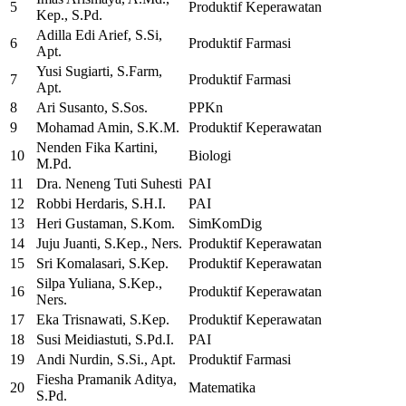
5
Produktif Keperawatan
Kep., S.Pd.
Adilla Edi Arief, S.Si,
6
Produktif Farmasi
Apt.
Yusi Sugiarti, S.Farm,
7
Produktif Farmasi
Apt.
8
Ari Susanto, S.Sos.
PPKn
9
Mohamad Amin, S.K.M.
Produktif Keperawatan
Nenden Fika Kartini,
10
Biologi
M.Pd.
11
Dra. Neneng Tuti Suhesti
PAI
12
Robbi Herdaris, S.H.I.
PAI
13
Heri Gustaman, S.Kom.
SimKomDig
14
Juju Juanti, S.Kep., Ners.
Produktif Keperawatan
15
Sri Komalasari, S.Kep.
Produktif Keperawatan
Silpa Yuliana, S.Kep.,
16
Produktif Keperawatan
Ners.
17
Eka Trisnawati, S.Kep.
Produktif Keperawatan
18
Susi Meidiastuti, S.Pd.I.
PAI
19
Andi Nurdin, S.Si., Apt.
Produktif Farmasi
Fiesha Pramanik Aditya,
20
Matematika
S.Pd.