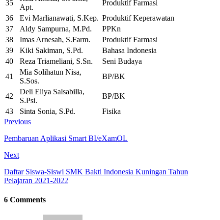
35
Produktif Farmasi
Apt.
36
Evi Marlianawati, S.Kep.
Produktif Keperawatan
37
Aldy Sampurna, M.Pd.
PPKn
38
Imas Arnesah, S.Farm.
Produktif Farmasi
39
Kiki Sakiman, S.Pd.
Bahasa Indonesia
40
Reza Triameliani, S.Sn.
Seni Budaya
Mia Solihatun Nisa,
41
BP/BK
S.Sos.
Deli Eliya Salsabilla,
42
BP/BK
S.Psi.
43
Sinta Sonia, S.Pd.
Fisika
Previous
Pembaruan Aplikasi Smart BI/eXamOL
Next
Daftar Siswa-Siswi SMK Bakti Indonesia Kuningan Tahun
Pelajaran 2021-2022
6 Comments