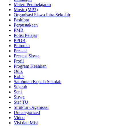
Materi Pembelajaran
Music (MP3)
Organisasi Siswa Intra Sekolah
Paskibra
Perpustakaan
PMR
Polisi Pelajar
PPDB
Pramuka
Prestasi
Prestasi Siswa
Profil
Program Keahlian
Quiz
Rohis
Sambutan Kepala Sekolah
Sejarah
Seni
Siswa
Staf TU
Struktur Organisasi
Uncategorized
Video
Visi dan Misi