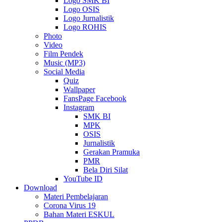
Logo SMK BI
Logo OSIS
Logo Jurnalistik
Logo ROHIS
Photo
Video
Film Pendek
Music (MP3)
Social Media
Quiz
Wallpaper
FansPage Facebook
Instagram
SMK BI
MPK
OSIS
Jurnalistik
Gerakan Pramuka
PMR
Bela Diri Silat
YouTube ID
Download
Materi Pembelajaran
Corona Virus 19
Bahan Materi ESKUL