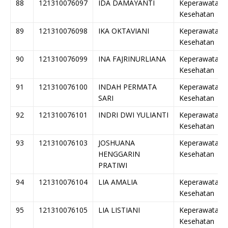
88
121310076097
IDA DAMAYANTI
Keperawatan
Kesehatan
89
121310076098
IKA OKTAVIANI
Keperawatan
Kesehatan
90
121310076099
INA FAJRINURLIANA
Keperawatan
Kesehatan
91
121310076100
INDAH PERMATA
Keperawatan
SARI
Kesehatan
92
121310076101
INDRI DWI YULIANTI
Keperawatan
Kesehatan
93
121310076103
JOSHUANA
Keperawatan
HENGGARIN
Kesehatan
PRATIWI
94
121310076104
LIA AMALIA
Keperawatan
Kesehatan
95
121310076105
LIA LISTIANI
Keperawatan
Kesehatan