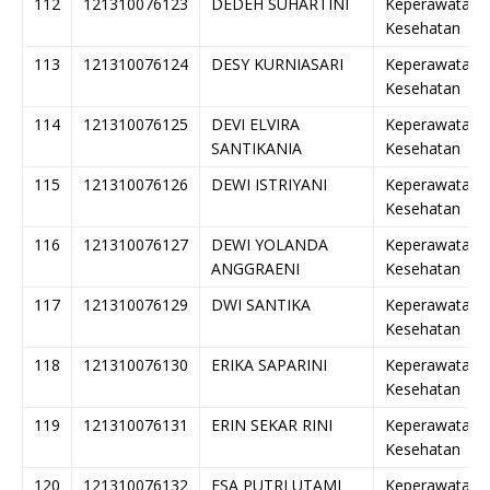
112
121310076123
DEDEH SUHARTINI
Keperawatan
Kesehatan
113
121310076124
DESY KURNIASARI
Keperawatan
Kesehatan
114
121310076125
DEVI ELVIRA
Keperawatan
SANTIKANIA
Kesehatan
115
121310076126
DEWI ISTRIYANI
Keperawatan
Kesehatan
116
121310076127
DEWI YOLANDA
Keperawatan
ANGGRAENI
Kesehatan
117
121310076129
DWI SANTIKA
Keperawatan
Kesehatan
118
121310076130
ERIKA SAPARINI
Keperawatan
Kesehatan
119
121310076131
ERIN SEKAR RINI
Keperawatan
Kesehatan
120
121310076132
ESA PUTRI UTAMI
Keperawatan