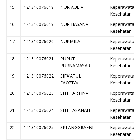
15
121310076018
NUR AULIA
Keperawatan
Kesehatan
16
121310076019
NUR HASANAH
Keperawatan
Kesehatan
17
121310076020
NURMILA
Keperawatan
Kesehatan
18
121310076021
PUPUT
Keperawatan
PURNAMASARI
Kesehatan
19
121310076022
SIFA’ATUL
Keperawatan
FAOZIYAH
Kesehatan
20
121310076023
SITI HARTINAH
Keperawatan
Kesehatan
21
121310076024
SITI HASANAH
Keperawatan
Kesehatan
22
121310076025
SRI ANGGRAENI
Keperawatan
Kesehatan