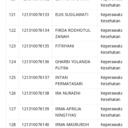
Kesehatan
121
121310076133
EUIS SUSILAWATI
Keperawatan
Kesehatan
122
121310076134
FIRDA RODHOTUL
Keperawatan
ZANAH
Kesehatan
123
121310076135
FITRIYANI
Keperawatan
Kesehatan
124
121310076136
GHARBI YOLANDA
Keperawatan
PUTRA
Kesehatan
125
121310076137
INTAN
Keperawatan
PERMATASARI
Kesehatan
126
121310076138
IRA NURAENI
Keperawatan
Kesehatan
127
121310076139
IRMA APRILIA
Keperawatan
NINGTIYAS
Kesehatan
128
121310076140
IRMA MASRUROH
Keperawatan