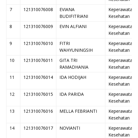
7
121310076008
EVIANA
Keperawatan
BUDIFITRIANI
Kesehatan
8
121310076009
EVIN ALFIANI
Keperawatan
Kesehatan
9
121310076010
FITRI
Keperawatan
WAHYUNINGSIH
Kesehatan
10
121310076011
GITA TRI
Keperawatan
RAMADHANIA
Kesehatan
11
121310076014
IDA HODIJAH
Keperawatan
Kesehatan
12
121310076015
IDA PARIDA
Keperawatan
Kesehatan
13
121310076016
MELLA FEBRIANTI
Keperawatan
Kesehatan
14
121310076017
NOVIANTI
Keperawatan
Kesehatan