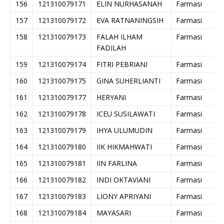
156
121310079171
ELIN NURHASANAH
Farmasi
157
121310079172
EVA RATNANINGSIH
Farmasi
158
121310079173
FALAH ILHAM
Farmasi
FADILAH
159
121310079174
FITRI PEBRIANI
Farmasi
160
121310079175
GINA SUHERLIANTI
Farmasi
161
121310079177
HERYANI
Farmasi
162
121310079178
ICEU SUSILAWATI
Farmasi
163
121310079179
IHYA ULUMUDIN
Farmasi
164
121310079180
IIK HIKMAHWATI
Farmasi
165
121310079181
IIN FARLINA
Farmasi
166
121310079182
INDI OKTAVIANI
Farmasi
167
121310079183
LIONY APRIYANI
Farmasi
168
121310079184
MAYASARI
Farmasi