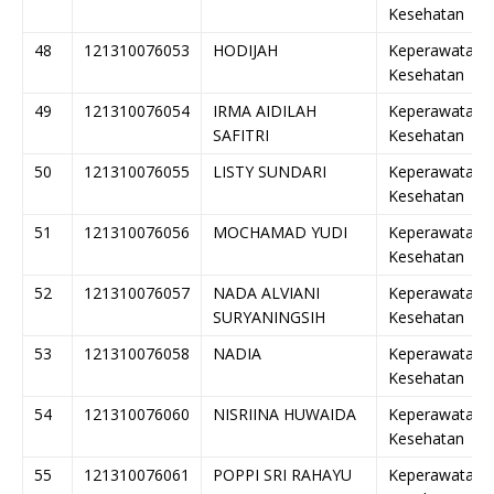
Kesehatan
48
121310076053
HODIJAH
Keperawatan
Kesehatan
49
121310076054
IRMA AIDILAH
Keperawatan
SAFITRI
Kesehatan
50
121310076055
LISTY SUNDARI
Keperawatan
Kesehatan
51
121310076056
MOCHAMAD YUDI
Keperawatan
Kesehatan
52
121310076057
NADA ALVIANI
Keperawatan
SURYANINGSIH
Kesehatan
53
121310076058
NADIA
Keperawatan
Kesehatan
54
121310076060
NISRIINA HUWAIDA
Keperawatan
Kesehatan
55
121310076061
POPPI SRI RAHAYU
Keperawatan