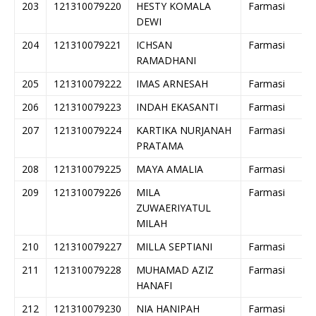
203
121310079220
HESTY KOMALA
Farmasi
DEWI
204
121310079221
ICHSAN
Farmasi
RAMADHANI
205
121310079222
IMAS ARNESAH
Farmasi
206
121310079223
INDAH EKASANTI
Farmasi
207
121310079224
KARTIKA NURJANAH
Farmasi
PRATAMA
208
121310079225
MAYA AMALIA
Farmasi
209
121310079226
MILA
Farmasi
ZUWAERIYATUL
MILAH
210
121310079227
MILLA SEPTIANI
Farmasi
211
121310079228
MUHAMAD AZIZ
Farmasi
HANAFI
212
121310079230
NIA HANIPAH
Farmasi