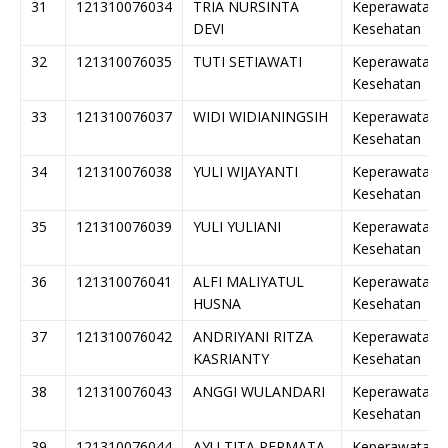
31
121310076034
TRIA NURSINTA
Keperawatan
DEVI
Kesehatan
32
121310076035
TUTI SETIAWATI
Keperawatan
Kesehatan
33
121310076037
WIDI WIDIANINGSIH
Keperawatan
Kesehatan
34
121310076038
YULI WIJAYANTI
Keperawatan
Kesehatan
35
121310076039
YULI YULIANI
Keperawatan
Kesehatan
36
121310076041
ALFI MALIYATUL
Keperawatan
HUSNA
Kesehatan
37
121310076042
ANDRIYANI RITZA
Keperawatan
KASRIANTY
Kesehatan
38
121310076043
ANGGI WULANDARI
Keperawatan
Kesehatan
39
121310076044
AYU TITA PERMATA
Keperawatan