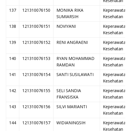
Kesehatan
137
121310076150
MONIKA RIKA
Keperawatan
SUMIARSIH
Kesehatan
138
121310076151
NOVIYANI
Keperawatan
Kesehatan
139
121310076152
RENI ANGRAENI
Keperawatan
Kesehatan
140
121310076153
RYAN MOHAMMAD
Keperawatan
RAMDAN
Kesehatan
141
121310076154
SANTI SUSILAWATI
Keperawatan
Kesehatan
142
121310076155
SELI SANDIA
Keperawatan
FRANSISKA
Kesehatan
143
121310076156
SILVI MARIANTI
Keperawatan
Kesehatan
144
121310076157
WIDIANINGSIH
Keperawatan
Kesehatan