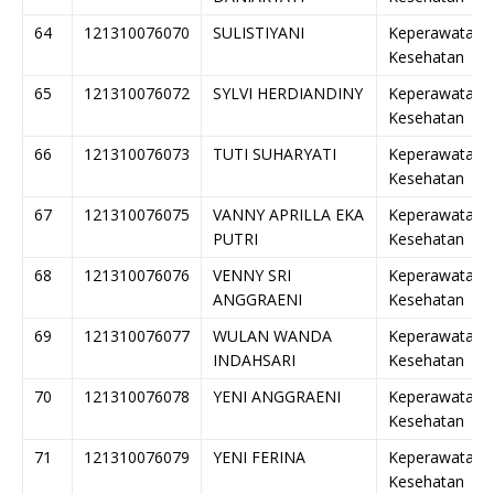
64
121310076070
SULISTIYANI
Keperawatan
Kesehatan
65
121310076072
SYLVI HERDIANDINY
Keperawatan
Kesehatan
66
121310076073
TUTI SUHARYATI
Keperawatan
Kesehatan
67
121310076075
VANNY APRILLA EKA
Keperawatan
PUTRI
Kesehatan
68
121310076076
VENNY SRI
Keperawatan
ANGGRAENI
Kesehatan
69
121310076077
WULAN WANDA
Keperawatan
INDAHSARI
Kesehatan
70
121310076078
YENI ANGGRAENI
Keperawatan
Kesehatan
71
121310076079
YENI FERINA
Keperawatan
Kesehatan