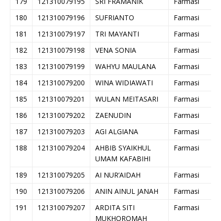
179
121310079195
SRI FRAMANIK
Farmasi
180
121310079196
SUFRIANTO
Farmasi
181
121310079197
TRI MAYANTI
Farmasi
182
121310079198
VENA SONIA
Farmasi
183
121310079199
WAHYU MAULANA
Farmasi
184
121310079200
WINA WIDIAWATI
Farmasi
185
121310079201
WULAN MEITASARI
Farmasi
186
121310079202
ZAENUDIN
Farmasi
187
121310079203
AGI ALGIANA
Farmasi
188
121310079204
AHBIB SYAIKHUL
Farmasi
UMAM KAFABIHI
189
121310079205
AI NUR’AIDAH
Farmasi
190
121310079206
ANIN AINUL JANAH
Farmasi
191
121310079207
ARDITA SITI
Farmasi
MUKHOROMAH