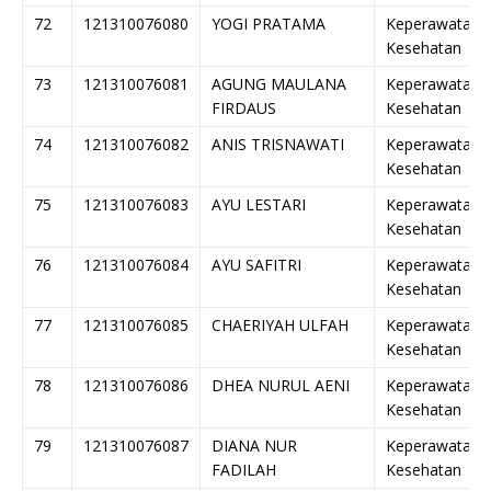
72
121310076080
YOGI PRATAMA
Keperawatan
Kesehatan
73
121310076081
AGUNG MAULANA
Keperawatan
FIRDAUS
Kesehatan
74
121310076082
ANIS TRISNAWATI
Keperawatan
Kesehatan
75
121310076083
AYU LESTARI
Keperawatan
Kesehatan
76
121310076084
AYU SAFITRI
Keperawatan
Kesehatan
77
121310076085
CHAERIYAH ULFAH
Keperawatan
Kesehatan
78
121310076086
DHEA NURUL AENI
Keperawatan
Kesehatan
79
121310076087
DIANA NUR
Keperawatan
FADILAH
Kesehatan