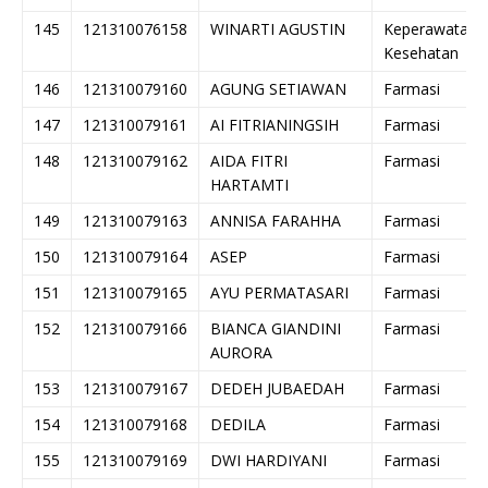
145
121310076158
WINARTI AGUSTIN
Keperawatan
Kesehatan
146
121310079160
AGUNG SETIAWAN
Farmasi
147
121310079161
AI FITRIANINGSIH
Farmasi
148
121310079162
AIDA FITRI
Farmasi
HARTAMTI
149
121310079163
ANNISA FARAHHA
Farmasi
150
121310079164
ASEP
Farmasi
151
121310079165
AYU PERMATASARI
Farmasi
152
121310079166
BIANCA GIANDINI
Farmasi
AURORA
153
121310079167
DEDEH JUBAEDAH
Farmasi
154
121310079168
DEDILA
Farmasi
155
121310079169
DWI HARDIYANI
Farmasi