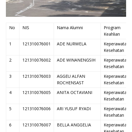
No
NIS
Nama Alumni
Program
Keahlian
1
121310076001
ADE NURWELA
Keperawatan
Kesehatan
2
121310076002
ADE WINANENGSIH
Keperawatan
Kesehatan
3
121310076003
AGGEU ALFAN
Keperawatan
ROCHENSAST
Kesehatan
4
121310076005
ANITA OCTAVIANI
Keperawatan
Kesehatan
5
121310076006
ARI YUSUF RYADI
Keperawatan
Kesehatan
6
121310076007
BELLA ANGGELIA
Keperawatan
Kesehatan