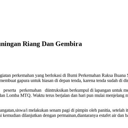
ningan Riang Dan Gembira
egiatan perkemahan yang berlokasi di Bumi Perkemahan Raksa Buana
membuat gapura untuk hiasan di depan tenda, karena tenda sudah di d
ai peserta perkemahan diintruksikan berkumpul di lapangan untuk meng
an Lomba MTQ. Waktu terus berjalan dan hari pun mulai menjelang ma
gatan,siswa/i melakukan senam pagi di pimpin oleh panitia, setelah i
sai kemudian dilanjutkan dengan permainan,diantaranya estafet air dan 