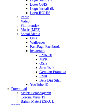
Logo SMK BI
Logo OSIS
Logo Jurnalistik
Logo ROHIS
Photo
Video
Film Pendek
Music (MP3)
Social Media
Quiz
Wallpaper
FansPage Facebook
Instagram
SMK BI
MPK
OSIS
Jurnalistik
Gerakan Pramuka
PMR
Bela Diri Silat
YouTube ID
Download
Materi Pembelajaran
Corona Virus 19
Bahan Materi ESKUL