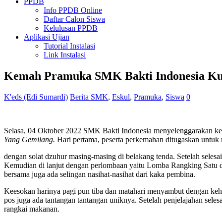
PPDB
Info PPDB Online
Daftar Calon Siswa
Kelulusan PPDB
Aplikasi Ujian
Tutorial Instalasi
Link Instalasi
Kemah Pramuka SMK Bakti Indonesia Ku
K'eds (Edi Sumardi)
Berita SMK
,
Eskul
,
Pramuka
,
Siswa
0
Selasa, 04 Oktober 2022 SMK Bakti Indonesia menyelenggarakan k
Yang Gemilang.
Hari pertama, peserta perkemahan ditugaskan untuk 
dengan solat dzuhur masing-masing di belakang tenda. Setelah seles
Kemudian di lanjut dengan perlombaan yaitu Lomba Rangking Satu d
bersama juga ada selingan nasihat-nasihat dari kaka pembina.
Keesokan harinya pagi pun tiba dan matahari menyambut dengan kehan
pos juga ada tantangan tantangan uniknya. Setelah penjelajahan sele
rangkai makanan.