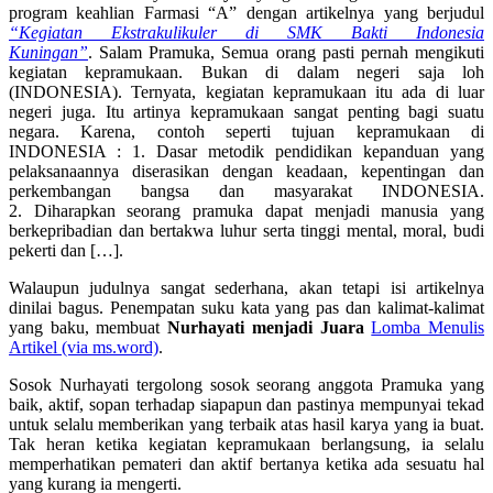
program keahlian Farmasi “A” dengan artikelnya yang berjudul
“Kegiatan Ekstrakulikuler di SMK Bakti Indonesia
Kuningan”
. Salam Pramuka, Semua orang pasti pernah mengikuti
kegiatan kepramukaan. Bukan di dalam negeri saja loh
(INDONESIA). Ternyata, kegiatan kepramukaan itu ada di luar
negeri juga. Itu artinya kepramukaan sangat penting bagi suatu
negara. Karena, contoh seperti tujuan kepramukaan di
INDONESIA : 1. Dasar metodik pendidikan kepanduan yang
pelaksanaannya diserasikan dengan keadaan, kepentingan dan
perkembangan bangsa dan masyarakat INDONESIA.
2. Diharapkan seorang pramuka dapat menjadi manusia yang
berkepribadian dan bertakwa luhur serta tinggi mental, moral, budi
pekerti dan […].
Walaupun judulnya sangat sederhana, akan tetapi isi artikelnya
dinilai bagus. Penempatan suku kata yang pas dan kalimat-kalimat
yang baku, membuat
Nurhayati menjadi Juara
Lomba Menulis
Artikel (via ms.word)
.
Sosok Nurhayati tergolong sosok seorang anggota Pramuka yang
baik, aktif, sopan terhadap siapapun dan pastinya mempunyai tekad
untuk selalu memberikan yang terbaik atas hasil karya yang ia buat.
Tak heran ketika kegiatan kepramukaan berlangsung, ia selalu
memperhatikan pemateri dan aktif bertanya ketika ada sesuatu hal
yang kurang ia mengerti.