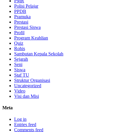
PMR
Polisi Pelajar
PPDB
Pramuka
Prestasi
Prestasi Siswa
Profil
Program Keahlian
Quiz
Rohis
Sambutan Kepala Sekolah
Sejarah
Seni
Siswa
Staf TU
Struktur Organisasi
Uncategorized
Video
Visi dan Misi
Meta
Log in
Entries feed
Comments feed