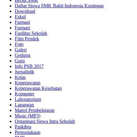
Berita SMK
Daftar Siswa SMK Bakti Indonesia Kuningan
Download
Eskul
Farmasi
Farmasi
Fasilitas Sekolah
Film Pendek
Foto
Galeri
Gedung
Guru
Info PSB 2017
Jurnalistik
Kelas
Keperawatan
Keperawatan Kesehatan
Komputer
Laboratorium
Lapangan
Materi Pembelajaran
Music (MP3)
Organisasi Siswa Intra Sekolah
Paskibra
Perpustakaan