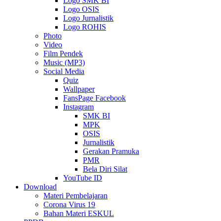
Logo SMK BI
Logo OSIS
Logo Jurnalistik
Logo ROHIS
Photo
Video
Film Pendek
Music (MP3)
Social Media
Quiz
Wallpaper
FansPage Facebook
Instagram
SMK BI
MPK
OSIS
Jurnalistik
Gerakan Pramuka
PMR
Bela Diri Silat
YouTube ID
Download
Materi Pembelajaran
Corona Virus 19
Bahan Materi ESKUL