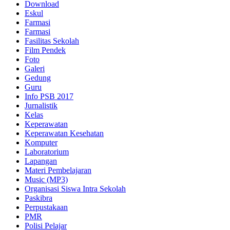
Download
Eskul
Farmasi
Farmasi
Fasilitas Sekolah
Film Pendek
Foto
Galeri
Gedung
Guru
Info PSB 2017
Jurnalistik
Kelas
Keperawatan
Keperawatan Kesehatan
Komputer
Laboratorium
Lapangan
Materi Pembelajaran
Music (MP3)
Organisasi Siswa Intra Sekolah
Paskibra
Perpustakaan
PMR
Polisi Pelajar