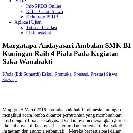
PPDB
Info PPDB Online
Daftar Calon Siswa
Kelulusan PPDB
Aplikasi Ujian
Tutorial Instalasi
Link Instalasi
Margatapa-Andayasari Ambalan SMK BI
Kuningan Raih 4 Piala Pada Kegiatan
Saka Wanabakti
K'eds (Edi Sumardi)
Eskul
,
Pramuka
,
Prestasi
,
Prestasi Siswa
,
Siswa
1
Minggu,25 Maret 2018 pramuka smk bakti Indonesia kuningan
mengikuti acara lomba dikantor perhutanian yang membuahkan
hasil dengan 4 piala sekaligus. Diantaranya memenangkan ,lomba
like terbanyak di facebook,instagram dan komentar terbanyak di
instagram,dan anggota terbanyak . Mereka berpartisipasi dalam