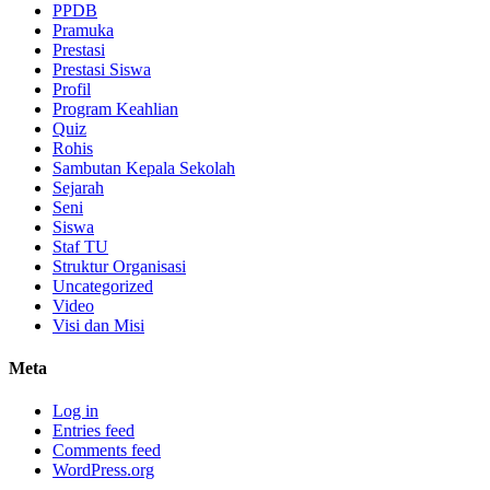
PPDB
Pramuka
Prestasi
Prestasi Siswa
Profil
Program Keahlian
Quiz
Rohis
Sambutan Kepala Sekolah
Sejarah
Seni
Siswa
Staf TU
Struktur Organisasi
Uncategorized
Video
Visi dan Misi
Meta
Log in
Entries feed
Comments feed
WordPress.org