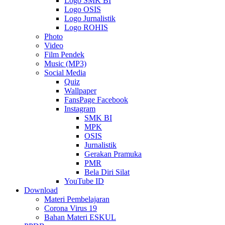
Logo SMK BI
Logo OSIS
Logo Jurnalistik
Logo ROHIS
Photo
Video
Film Pendek
Music (MP3)
Social Media
Quiz
Wallpaper
FansPage Facebook
Instagram
SMK BI
MPK
OSIS
Jurnalistik
Gerakan Pramuka
PMR
Bela Diri Silat
YouTube ID
Download
Materi Pembelajaran
Corona Virus 19
Bahan Materi ESKUL