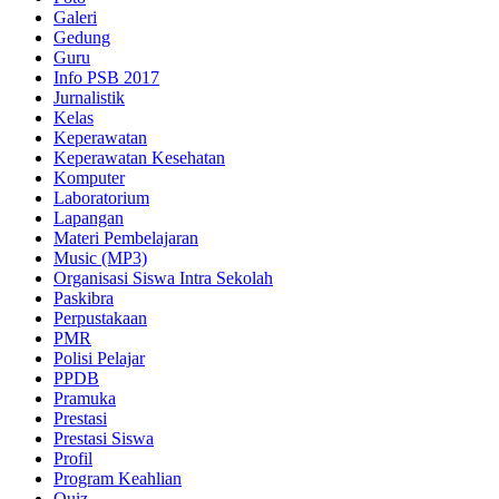
Galeri
Gedung
Guru
Info PSB 2017
Jurnalistik
Kelas
Keperawatan
Keperawatan Kesehatan
Komputer
Laboratorium
Lapangan
Materi Pembelajaran
Music (MP3)
Organisasi Siswa Intra Sekolah
Paskibra
Perpustakaan
PMR
Polisi Pelajar
PPDB
Pramuka
Prestasi
Prestasi Siswa
Profil
Program Keahlian
Quiz