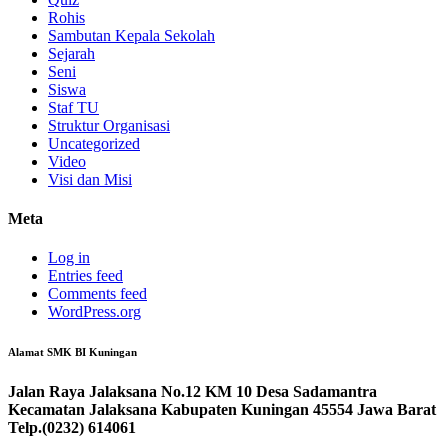
Rohis
Sambutan Kepala Sekolah
Sejarah
Seni
Siswa
Staf TU
Struktur Organisasi
Uncategorized
Video
Visi dan Misi
Meta
Log in
Entries feed
Comments feed
WordPress.org
Alamat SMK BI Kuningan
Jalan Raya Jalaksana No.12 KM 10 Desa Sadamantra
Kecamatan Jalaksana Kabupaten Kuningan 45554 Jawa Barat
Telp.(0232) 614061