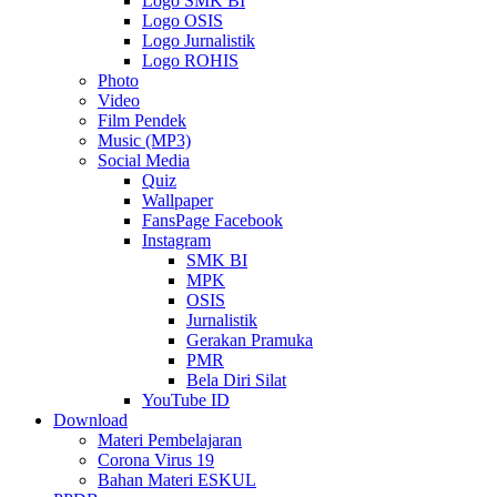
Logo SMK BI
Logo OSIS
Logo Jurnalistik
Logo ROHIS
Photo
Video
Film Pendek
Music (MP3)
Social Media
Quiz
Wallpaper
FansPage Facebook
Instagram
SMK BI
MPK
OSIS
Jurnalistik
Gerakan Pramuka
PMR
Bela Diri Silat
YouTube ID
Download
Materi Pembelajaran
Corona Virus 19
Bahan Materi ESKUL