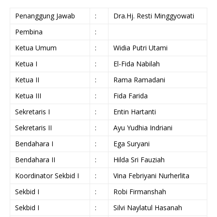
Penanggung Jawab
:
Dra.Hj. Resti Minggyowati
Pembina
:
Ketua Umum
:
Widia Putri Utami
Ketua I
:
El-Fida Nabilah
Ketua II
:
Rama Ramadani
Ketua III
:
Fida Farida
Sekretaris I
:
Entin Hartanti
Sekretaris II
:
Ayu Yudhia Indriani
Bendahara I
:
Ega Suryani
Bendahara II
:
Hilda Sri Fauziah
Koordinator Sekbid I
:
Vina Febriyani Nurherlita
Sekbid I
:
Robi Firmanshah
Sekbid I
:
Silvi Naylatul Hasanah