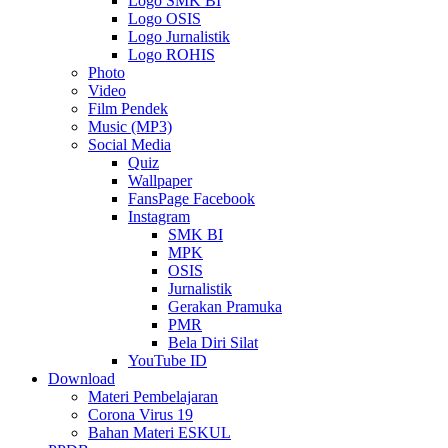
Logo SMK BI
Logo OSIS
Logo Jurnalistik
Logo ROHIS
Photo
Video
Film Pendek
Music (MP3)
Social Media
Quiz
Wallpaper
FansPage Facebook
Instagram
SMK BI
MPK
OSIS
Jurnalistik
Gerakan Pramuka
PMR
Bela Diri Silat
YouTube ID
Download
Materi Pembelajaran
Corona Virus 19
Bahan Materi ESKUL