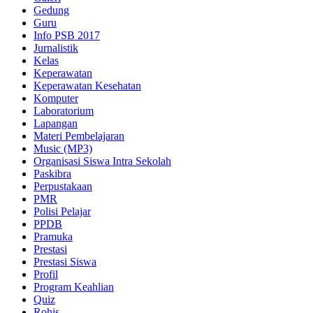
Gedung
Guru
Info PSB 2017
Jurnalistik
Kelas
Keperawatan
Keperawatan Kesehatan
Komputer
Laboratorium
Lapangan
Materi Pembelajaran
Music (MP3)
Organisasi Siswa Intra Sekolah
Paskibra
Perpustakaan
PMR
Polisi Pelajar
PPDB
Pramuka
Prestasi
Prestasi Siswa
Profil
Program Keahlian
Quiz
Rohis