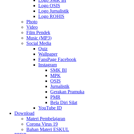
Logo SMK BI
Logo OSIS
Logo Jurnalistik
Logo ROHIS
Photo
Video
Film Pendek
Music (MP3)
Social Media
Quiz
Wallpaper
FansPage Facebook
Instagram
SMK BI
MPK
OSIS
Jurnalistik
Gerakan Pramuka
PMR
Bela Diri Silat
YouTube ID
Download
Materi Pembelajaran
Corona Virus 19
Bahan Materi ESKUL