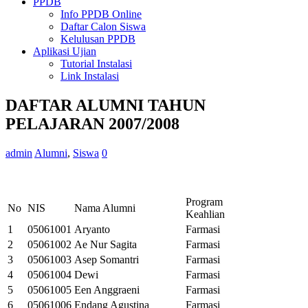
PPDB
Info PPDB Online
Daftar Calon Siswa
Kelulusan PPDB
Aplikasi Ujian
Tutorial Instalasi
Link Instalasi
DAFTAR ALUMNI TAHUN
PELAJARAN 2007/2008
admin
Alumni
,
Siswa
0
Program
No
NIS
Nama Alumni
Keahlian
1
05061001
Aryanto
Farmasi
2
05061002
Ae Nur Sagita
Farmasi
3
05061003
Asep Somantri
Farmasi
4
05061004
Dewi
Farmasi
5
05061005
Een Anggraeni
Farmasi
6
05061006
Endang Agustina
Farmasi