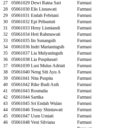
27
05061029
Dewi Ratna Sari
Farmasi
28
05061030
Elis Lisnawati
Farmasi
29
05061031
Endah Febriani
Farmasi
30
05061032
Epi Pribastuti
Farmasi
31
05061033
Heny Lismiandi
Farmasi
32
05061034
Heti Rahmawati
Farmasi
33
05061035
Iin Sunangsih
Farmasi
34
05061036
Indri Marianingsih
Farmasi
35
05061037
Lia Mulyaningsih
Farmasi
36
05061038
Lia Puspitasari
Farmasi
37
05061039
Lusi Mulus Adriati
Farmasi
38
05061040
Neng Siti Ayu A
Farmasi
39
05061041
Nita Puspita
Farmasi
40
05061042
Rike Budi Asih
Farmasi
41
05061043
Rosmalia
Farmasi
42
05061044
Sartika
Farmasi
43
05061045
Sri Endah Wulan
Farmasi
44
05061046
Tenny Shintawati
Farmasi
45
05061047
Uum Umiati
Farmasi
46
05061048
Veni Silviana
Farmasi