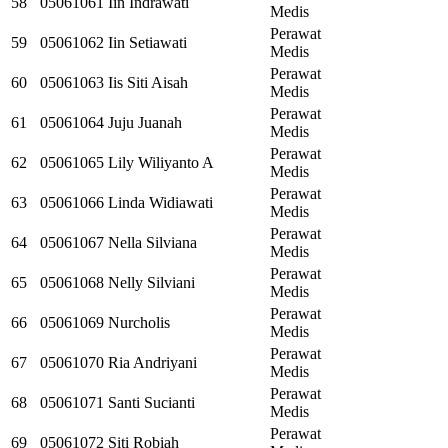
58
05061061
Iin Indrawati
Medis
Perawat
59
05061062
Iin Setiawati
Medis
Perawat
60
05061063
Iis Siti Aisah
Medis
Perawat
61
05061064
Juju Juanah
Medis
Perawat
62
05061065
Lily Wiliyanto A
Medis
Perawat
63
05061066
Linda Widiawati
Medis
Perawat
64
05061067
Nella Silviana
Medis
Perawat
65
05061068
Nelly Silviani
Medis
Perawat
66
05061069
Nurcholis
Medis
Perawat
67
05061070
Ria Andriyani
Medis
Perawat
68
05061071
Santi Sucianti
Medis
Perawat
69
05061072
Siti Robiah