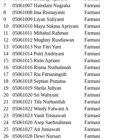
7
05061007
Hamdani Nugraha
Farmasi
8
05061008
Ima Rismayanti
Farmasi
9
05061009
Liyan Suliyanti
Farmasi
10
05061010
Maya Sukma Apriyani
Farmasi
11
05061011
Miftahul Rahman
Farmasi
12
05061012
Mughny Rusdiawan
Farmasi
13
05061013
Nur Fitri Yani
Farmasi
14
05061014
Putri Andriyani
Farmasi
15
05061015
Ririn Apriani
Farmasi
16
05061016
Risma Nurhalimah
Farmasi
17
05061017
Ria Fitrianingsih
Farmasi
18
05061018
Septian Pratama
Farmasi
19
05061019
Sheila Jullyan
Farmasi
20
05061020
Sri Wahyuni
Farmasi
21
05061021
Tifa Nurhanifah
Farmasi
22
05061022
Windy Fatwani A
Farmasi
23
05061023
Yanti Trisnawati
Farmasi
24
05061026
Asep Saefurahman
Farmasi
25
05061027
Ati Juniawati
Farmasi
26
05061028
Dewi Nursari
Farmasi