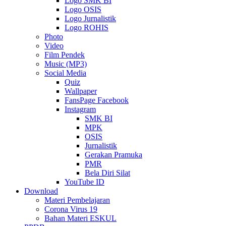
Logo SMK BI
Logo OSIS
Logo Jurnalistik
Logo ROHIS
Photo
Video
Film Pendek
Music (MP3)
Social Media
Quiz
Wallpaper
FansPage Facebook
Instagram
SMK BI
MPK
OSIS
Jurnalistik
Gerakan Pramuka
PMR
Bela Diri Silat
YouTube ID
Download
Materi Pembelajaran
Corona Virus 19
Bahan Materi ESKUL