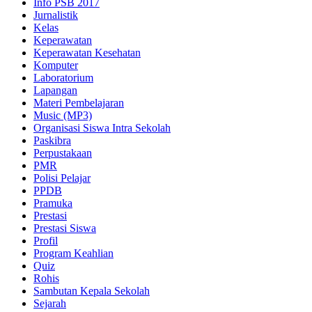
Info PSB 2017
Jurnalistik
Kelas
Keperawatan
Keperawatan Kesehatan
Komputer
Laboratorium
Lapangan
Materi Pembelajaran
Music (MP3)
Organisasi Siswa Intra Sekolah
Paskibra
Perpustakaan
PMR
Polisi Pelajar
PPDB
Pramuka
Prestasi
Prestasi Siswa
Profil
Program Keahlian
Quiz
Rohis
Sambutan Kepala Sekolah
Sejarah