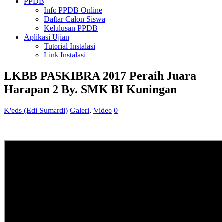
PPDB
Info PPDB Online
Daftar Calon Siswa
Kelulusan PPDB
Aplikasi Ujian
Tutorial Instalasi
Link Instalasi
LKBB PASKIBRA 2017 Peraih Juara
Harapan 2 By. SMK BI Kuningan
K'eds (Edi Sumardi)
Galeri
,
Video
0