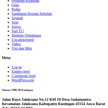
Program Keahlian
Quiz
Rohis
Sambutan Kepala Sekolah
Sejarah
Seni
Siswa
Staf TU
Struktur Organisasi
Uncategorized
Video
Visi dan Misi
Meta
Log in
Entries feed
Comments feed
WordPress.org
Alamat SMK BI Kuningan
Jalan Raya Jalaksana No.12 KM 10 Desa Sadamantra
Kecamatan Jalaksana Kabupaten Kuningan 45554 Jawa Barat