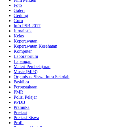
Film Pendek
Foto
Galeri
Gedung
Guru
Info PSB 2017
Jurnalistik
Kelas
Keperawatan
Keperawatan Kesehatan
Komputer
Laboratorium
Lapangan
Materi Pembelajaran
Music (MP3)
Organisasi Siswa Intra Sekolah
Paskibra
Perpustakaan
PMR
Polisi Pelajar
PPDB
Pramuka
Prestasi
Prestasi Siswa
Profil