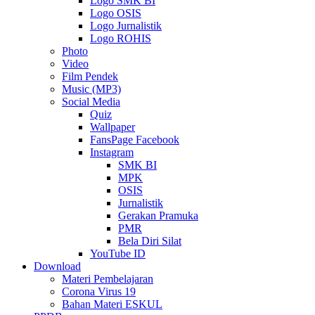
Logo SMK BI
Logo OSIS
Logo Jurnalistik
Logo ROHIS
Photo
Video
Film Pendek
Music (MP3)
Social Media
Quiz
Wallpaper
FansPage Facebook
Instagram
SMK BI
MPK
OSIS
Jurnalistik
Gerakan Pramuka
PMR
Bela Diri Silat
YouTube ID
Download
Materi Pembelajaran
Corona Virus 19
Bahan Materi ESKUL