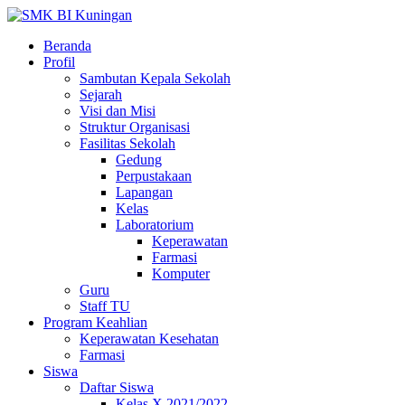
Beranda
Profil
Sambutan Kepala Sekolah
Sejarah
Visi dan Misi
Struktur Organisasi
Fasilitas Sekolah
Gedung
Perpustakaan
Lapangan
Kelas
Laboratorium
Keperawatan
Farmasi
Komputer
Guru
Staff TU
Program Keahlian
Keperawatan Kesehatan
Farmasi
Siswa
Daftar Siswa
Kelas X 2021/2022