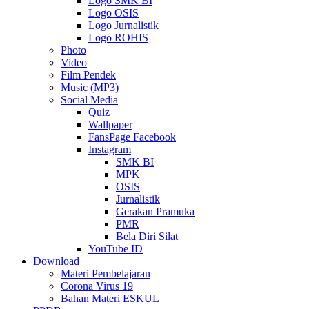
Logo SMK BI
Logo OSIS
Logo Jurnalistik
Logo ROHIS
Photo
Video
Film Pendek
Music (MP3)
Social Media
Quiz
Wallpaper
FansPage Facebook
Instagram
SMK BI
MPK
OSIS
Jurnalistik
Gerakan Pramuka
PMR
Bela Diri Silat
YouTube ID
Download
Materi Pembelajaran
Corona Virus 19
Bahan Materi ESKUL