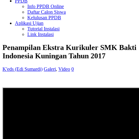
PPDB
Info PPDB Online
Daftar Calon Siswa
Kelulusan PPDB
Aplikasi Ujian
Tutorial Instalasi
Link Instalasi
Penampilan Ekstra Kurikuler SMK Bakti
Indonesia Kuningan Tahun 2017
K'eds (Edi Sumardi)
Galeri
,
Video
0