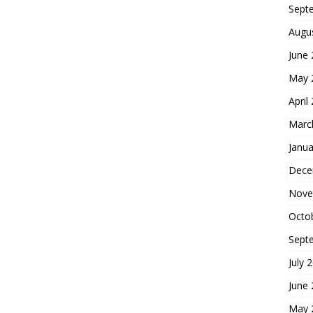
Sept
Augu
June
May 
April
Marc
Janua
Dece
Nove
Octo
Sept
July 
June
May 