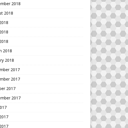
ember 2018
st 2018
 2018
2018
 2018
h 2018
ry 2018
mber 2017
mber 2017
ber 2017
ember 2017
2017
 2017
2017