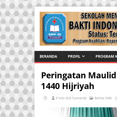
BERANDA
PROFIL
PROGRAM K
Peringatan Maul
1440 Hijriyah
K'eds (Edi Sumardi)
Berita SMK