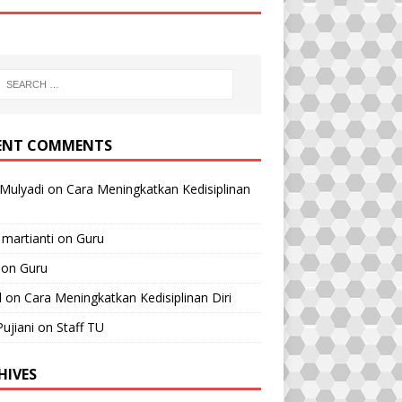
ENT COMMENTS
Mulyadi
on
Cara Meningkatkan Kedisiplinan
 martianti
on
Guru
on
Guru
l
on
Cara Meningkatkan Kedisiplinan Diri
Pujiani
on
Staff TU
HIVES