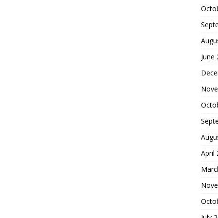
Octo
Sept
Augu
June
Dece
Nove
Octo
Sept
Augu
April
Marc
Nove
Octo
July 