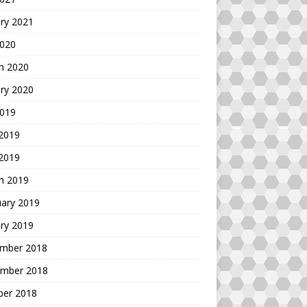
ry 2021
2020
h 2020
ry 2020
2019
 2019
 2019
h 2019
uary 2019
ry 2019
mber 2018
mber 2018
ber 2018