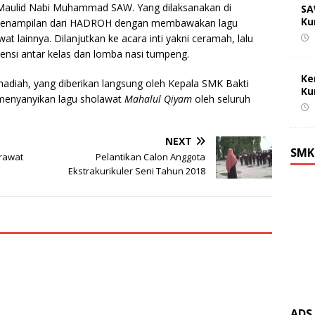
 Maulid Nabi Muhammad SAW. Yang dilaksanakan di
SA
Ku
n penampilan dari HADROH dengan membawakan lagu
at lainnya. Dilanjutkan ke acara inti yakni ceramah, lalu
ensi antar kelas dan lomba nasi tumpeng.
Ke
hadiah, yang diberikan langsung oleh Kepala SMK Bakti
Ku
 menyanyikan lagu sholawat
Mahalul Qiyam
oleh seluruh
NEXT
SMK
rawat
Pelantikan Calon Anggota
Ekstrakurikuler Seni Tahun 2018
ADS