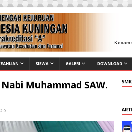
EAHLIAN
SISWA
GALERI
DOWNLOAD
id Nabi Muhammad SAW.
SMK
ART
0