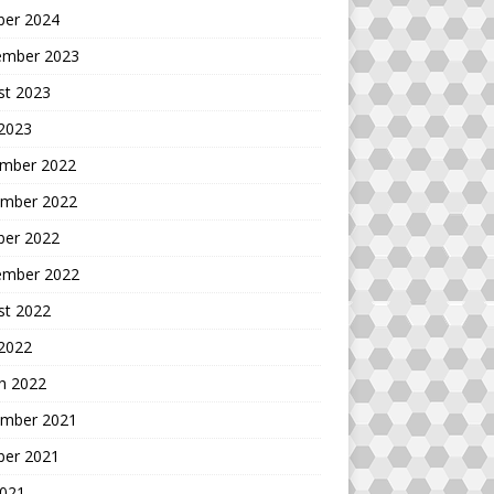
ber 2024
ember 2023
st 2023
 2023
mber 2022
mber 2022
ber 2022
ember 2022
st 2022
 2022
h 2022
mber 2021
ber 2021
2021