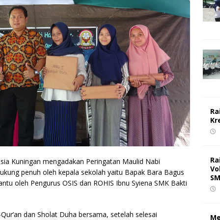
Ra
Kr
Ra
sia Kuningan mengadakan Peringatan Maulid Nabi
Vo
kung penuh oleh kepala sekolah yaitu Bapak Bara Bagus
SM
ibantu oleh Pengurus OSIS dan ROHIS Ibnu Syiena SMK Bakti
-Qur’an dan Sholat Duha bersama, setelah selesai
Me