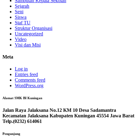
Sambutan Kepala Sekolah
Sejarah
Seni
Siswa
Staf TU
Struktur Organisasi
Uncategorized
Video
Visi dan Misi
Meta
Log in
Entries feed
Comments feed
WordPress.org
Alamat SMK BI Kuningan
Jalan Raya Jalaksana No.12 KM 10 Desa Sadamantra
Kecamatan Jalaksana Kabupaten Kuningan 45554 Jawa Barat
Telp.(0232) 614061
Pengunjung