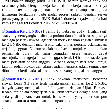
17:00 bahkan hingga pukul 20:00 WIB, namun mereka tidak ada
rasa mengeluh. Dengan kerja keras dan bekerja sama, akhirnya
lab.komputer pun siap digunakan. Namun tidak sampai disitu, ada
tantangan berikutnya, yaitu mulai proses sinkron dengan server
pusat, yang pada saat itu SMK Bakti Indonesia terjadwal pada hari
kamis tanggal 09 Februari 2017 pukul 20:00 WIB.
Senin, 13 Februari 2017. Tibalah saat-
saat yang menegangkan, dimana proktor dan teknisi harus siap siaga
menjaga peserta (siswa/i) agar dapat melaksanakan kegiatan simulasi
ke-2 UNBK dengan lancar. Benar saja, di hari pertama pelaksanaan,
terjadi gangguan. Namun setelah membaca petunjuk yang diberikan
pemerintah pusat, tak lama kemudian siswa tersebut dapat
melanjutkan mengerjakan soal hingga selesai. Di hari kedua, dengan
mata pelajaran bahasa inggris. Berbeda dengan hari sebelumnya,
kali ini sudah proktor dan teknisi sudah mempersiapkan semua yang
dibutuhkan ketika ada salah satu peserta yang mengalami gangguan.
Pihak sekolah mensurvei beberapa
siswa/i kelas XII yang telah melaksanakan simulasi ke-2 UNBK,
banyak yang mengatakan lebih nyaman dengan Ujian Berbasis
Komputer, dalam pengerjaan bisa lebih terfokus dengan soal yang
sedang dikerjakan, dan untuk batas waktu yang diberikan pun
selama 2 jam bisa dimanfaatkan dengan baik.