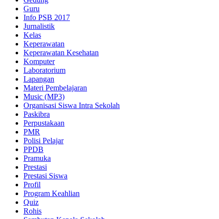
Guru
Info PSB 2017
Jurnalistik
Kelas
Keperawatan
Keperawatan Kesehatan
Komputer
Laboratorium
Lapangan
Materi Pembelajaran
Music (MP3)
Organisasi Siswa Intra Sekolah
Paskibra
Perpustakaan
PMR
Polisi Pelajar
PPDB
Pramuka
Prestasi
Prestasi Siswa
Profil
Program Keahlian
Quiz
Rohis