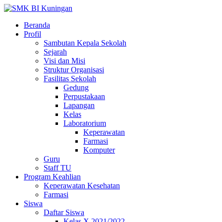
Beranda
Profil
Sambutan Kepala Sekolah
Sejarah
Visi dan Misi
Struktur Organisasi
Fasilitas Sekolah
Gedung
Perpustakaan
Lapangan
Kelas
Laboratorium
Keperawatan
Farmasi
Komputer
Guru
Staff TU
Program Keahlian
Keperawatan Kesehatan
Farmasi
Siswa
Daftar Siswa
Kelas X 2021/2022