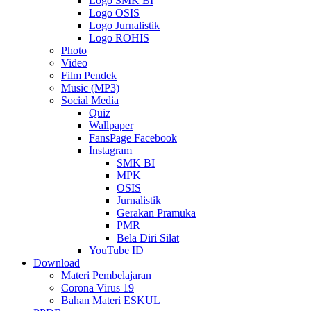
Logo SMK BI
Logo OSIS
Logo Jurnalistik
Logo ROHIS
Photo
Video
Film Pendek
Music (MP3)
Social Media
Quiz
Wallpaper
FansPage Facebook
Instagram
SMK BI
MPK
OSIS
Jurnalistik
Gerakan Pramuka
PMR
Bela Diri Silat
YouTube ID
Download
Materi Pembelajaran
Corona Virus 19
Bahan Materi ESKUL