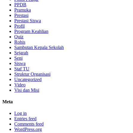
PPDB
Pramuka
Prestasi
Prestasi Siswa
Profil
Program Keahlian
Quiz
Rohis
Sambutan Kepala Sekolah
Sejarah
Seni
Siswa
Staf TU
Struktur Organisasi
Uncategorized
Video
Visi dan Misi
Meta
Log in
Entries feed
Comments feed
WordPress.org