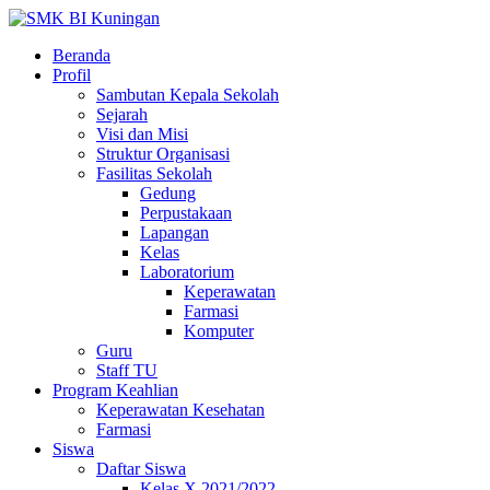
Beranda
Profil
Sambutan Kepala Sekolah
Sejarah
Visi dan Misi
Struktur Organisasi
Fasilitas Sekolah
Gedung
Perpustakaan
Lapangan
Kelas
Laboratorium
Keperawatan
Farmasi
Komputer
Guru
Staff TU
Program Keahlian
Keperawatan Kesehatan
Farmasi
Siswa
Daftar Siswa
Kelas X 2021/2022