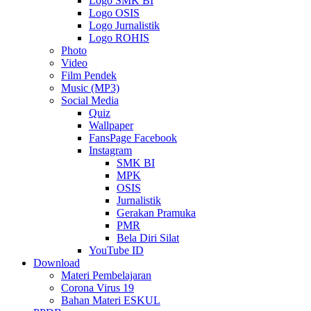
Logo SMK BI
Logo OSIS
Logo Jurnalistik
Logo ROHIS
Photo
Video
Film Pendek
Music (MP3)
Social Media
Quiz
Wallpaper
FansPage Facebook
Instagram
SMK BI
MPK
OSIS
Jurnalistik
Gerakan Pramuka
PMR
Bela Diri Silat
YouTube ID
Download
Materi Pembelajaran
Corona Virus 19
Bahan Materi ESKUL