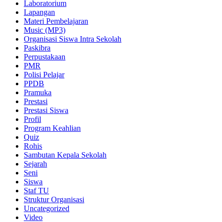
Laboratorium
Lapangan
Materi Pembelajaran
Music (MP3)
Organisasi Siswa Intra Sekolah
Paskibra
Perpustakaan
PMR
Polisi Pelajar
PPDB
Pramuka
Prestasi
Prestasi Siswa
Profil
Program Keahlian
Quiz
Rohis
Sambutan Kepala Sekolah
Sejarah
Seni
Siswa
Staf TU
Struktur Organisasi
Uncategorized
Video