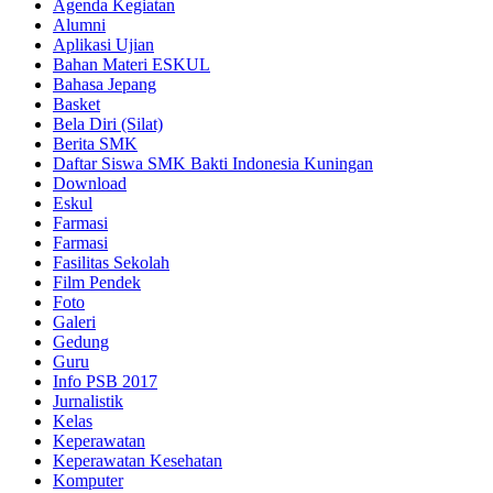
Agenda Kegiatan
Alumni
Aplikasi Ujian
Bahan Materi ESKUL
Bahasa Jepang
Basket
Bela Diri (Silat)
Berita SMK
Daftar Siswa SMK Bakti Indonesia Kuningan
Download
Eskul
Farmasi
Farmasi
Fasilitas Sekolah
Film Pendek
Foto
Galeri
Gedung
Guru
Info PSB 2017
Jurnalistik
Kelas
Keperawatan
Keperawatan Kesehatan
Komputer